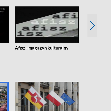
Afisz - magazyn kulturalny
Zobacz, co s