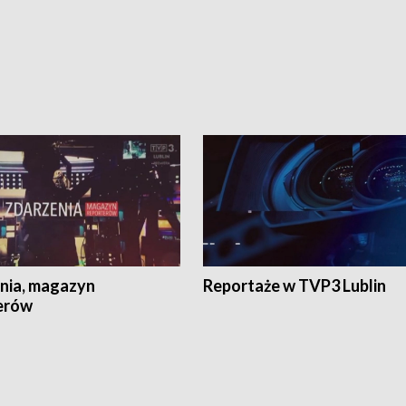
nia, magazyn
Reportaże w TVP3 Lublin
erów