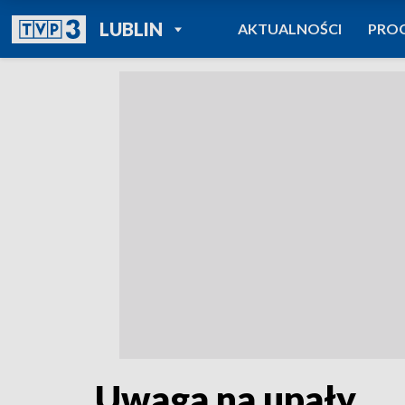
POWRÓT DO
LUBLIN
AKTUALNOŚCI
PRO
TVP REGIONY
Uwaga na upały