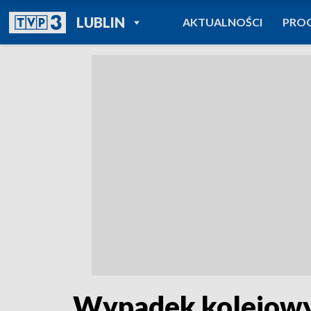
POWRÓT DO
LUBLIN
AKTUALNOŚCI
PRO
TVP REGIONY
Wypadek kolejow