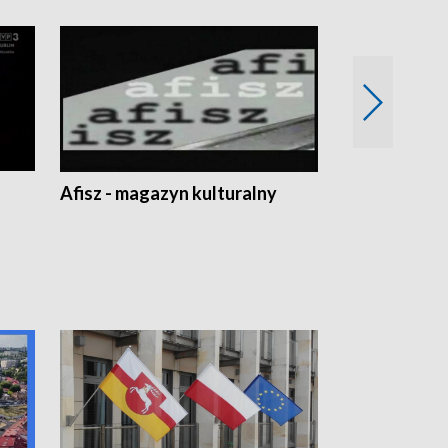
Afisz - magazyn kulturalny
Zobacz, co s