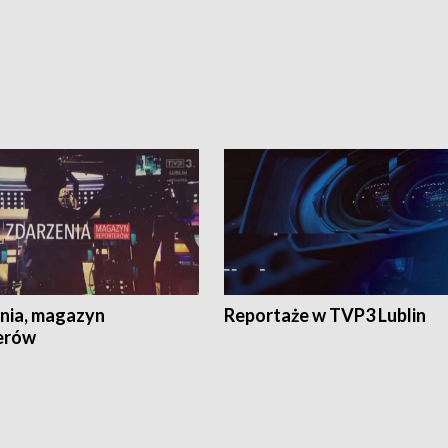
nia, magazyn
Reportaże w TVP3 Lublin
erów