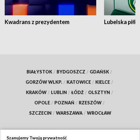
Kwadrans z prezydentem
Lubelska piłk
BIAŁYSTOK
/
BYDGOSZCZ
/
GDAŃSK
/
GORZÓW WLKP.
/
KATOWICE
/
KIELCE
/
KRAKÓW
/
LUBLIN
/
ŁÓDŹ
/
OLSZTYN
/
OPOLE
/
POZNAŃ
/
RZESZÓW
/
SZCZECIN
/
WARSZAWA
/
WROCŁAW
Szanujemy Twoją prywatność