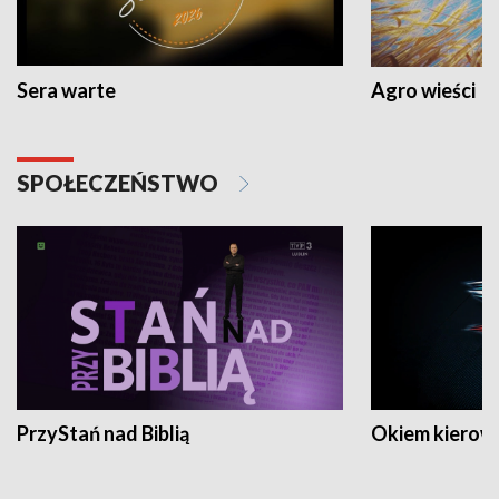
Sera warte
Agro wieści
SPOŁECZEŃSTWO
PrzyStań nad Biblią
Okiem kierow