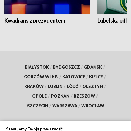
Kwadrans z prezydentem
Lubelska piłk
BIAŁYSTOK
/
BYDGOSZCZ
/
GDAŃSK
/
GORZÓW WLKP.
/
KATOWICE
/
KIELCE
/
KRAKÓW
/
LUBLIN
/
ŁÓDŹ
/
OLSZTYN
/
OPOLE
/
POZNAŃ
/
RZESZÓW
/
SZCZECIN
/
WARSZAWA
/
WROCŁAW
Szanujemy Twoją prywatność