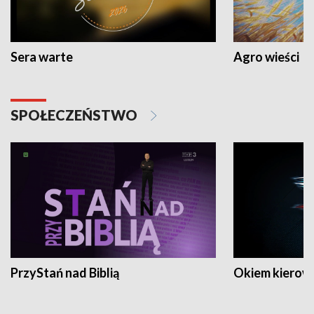
Sera warte
Agro wieści
SPOŁECZEŃSTWO
PrzyStań nad Biblią
Okiem kierow