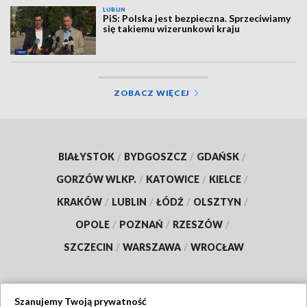
LUBLIN
PiS: Polska jest bezpieczna. Sprzeciwiamy
się takiemu wizerunkowi kraju
ZOBACZ WIĘCEJ
BIAŁYSTOK
/
BYDGOSZCZ
/
GDAŃSK
/
GORZÓW WLKP.
/
KATOWICE
/
KIELCE
/
KRAKÓW
/
LUBLIN
/
ŁÓDŹ
/
OLSZTYN
/
OPOLE
/
POZNAŃ
/
RZESZÓW
/
SZCZECIN
/
WARSZAWA
/
WROCŁAW
Szanujemy Twoją prywatność