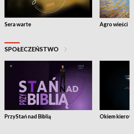
Sera warte
Agro wieści
SPOŁECZEŃSTWO
PrzyStań nad Biblią
Okiem kierow