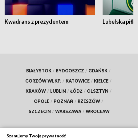
Kwadrans z prezydentem
Lubelska piłk
BIAŁYSTOK
/
BYDGOSZCZ
/
GDAŃSK
/
GORZÓW WLKP.
/
KATOWICE
/
KIELCE
/
KRAKÓW
/
LUBLIN
/
ŁÓDŹ
/
OLSZTYN
/
OPOLE
/
POZNAŃ
/
RZESZÓW
/
SZCZECIN
/
WARSZAWA
/
WROCŁAW
Szanujemy Twoją prywatność