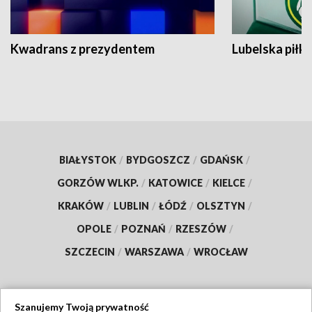
Kwadrans z prezydentem
Lubelska piłk
BIAŁYSTOK
/
BYDGOSZCZ
/
GDAŃSK
/
GORZÓW WLKP.
/
KATOWICE
/
KIELCE
/
KRAKÓW
/
LUBLIN
/
ŁÓDŹ
/
OLSZTYN
/
OPOLE
/
POZNAŃ
/
RZESZÓW
/
SZCZECIN
/
WARSZAWA
/
WROCŁAW
Szanujemy Twoją prywatność