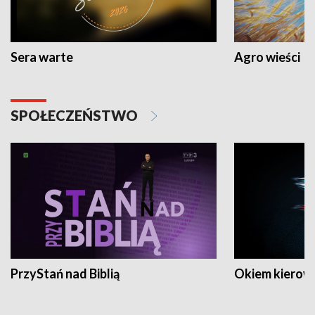
Sera warte
Agro wieści
SPOŁECZEŃSTWO
PrzyStań nad Biblią
Okiem kierow