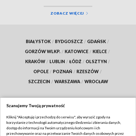
ZOBACZ WIĘCEJ
BIAŁYSTOK
/
BYDGOSZCZ
/
GDAŃSK
/
GORZÓW WLKP.
/
KATOWICE
/
KIELCE
/
KRAKÓW
/
LUBLIN
/
ŁÓDŹ
/
OLSZTYN
/
OPOLE
/
POZNAŃ
/
RZESZÓW
/
SZCZECIN
/
WARSZAWA
/
WROCŁAW
Szanujemy Twoją prywatność
Dołącz do nas:
Kliknij "Akceptuję i przechodzę do serwisu", aby wyrazić zgody na
korzystanie z technologii automatycznego śledzenia i zbierania danych,
TVP
dostęp do informacji na Twoim urządzeniu końcowym i ich
Abonament TVP
przechowywanie oraz na przetwarzanie Twoich danych osobowych przez
Regulamin TVP