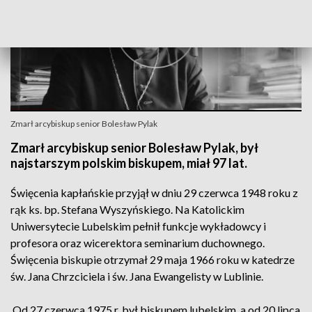
Zmarł arcybiskup senior Bolesław Pylak
Zmarł arcybiskup senior Bolesław Pylak, był
najstarszym polskim biskupem, miał 97 lat.
Święcenia kapłańskie przyjął w dniu 29 czerwca 1948 roku z
rąk ks. bp. Stefana Wyszyńskiego. Na Katolickim
Uniwersytecie Lubelskim pełnił funkcje wykładowcy i
profesora oraz wicerektora seminarium duchownego.
Święcenia biskupie otrzymał 29 maja 1966 roku w katedrze
św. Jana Chrzciciela i św. Jana Ewangelisty w Lublinie.
Od 27 czerwca 1975 r. był biskupem lubelskim, a od 20 lipca