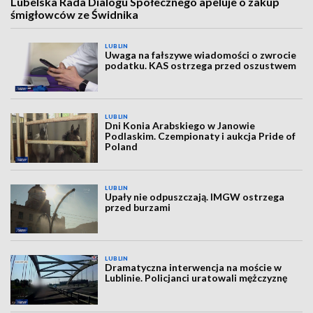
Lubelska Rada Dialogu Społecznego apeluje o zakup
śmigłowców ze Świdnika
LUBLIN
Uwaga na fałszywe wiadomości o zwrocie
podatku. KAS ostrzega przed oszustwem
LUBLIN
Dni Konia Arabskiego w Janowie
Podlaskim. Czempionaty i aukcja Pride of
Poland
LUBLIN
Upały nie odpuszczają. IMGW ostrzega
przed burzami
LUBLIN
Dramatyczna interwencja na moście w
Lublinie. Policjanci uratowali mężczyznę