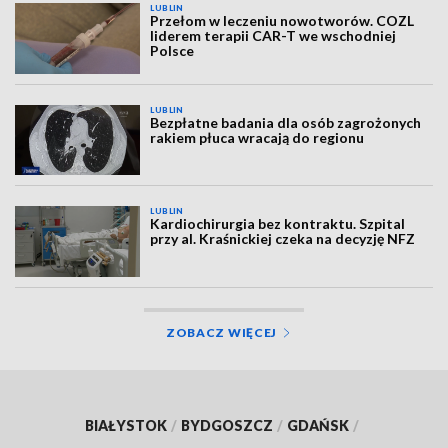
LUBLIN
Przełom w leczeniu nowotworów. COZL
liderem terapii CAR-T we wschodniej
Polsce
LUBLIN
Bezpłatne badania dla osób zagrożonych
rakiem płuca wracają do regionu
LUBLIN
Kardiochirurgia bez kontraktu. Szpital
przy al. Kraśnickiej czeka na decyzję NFZ
ZOBACZ WIĘCEJ
BIAŁYSTOK
/
BYDGOSZCZ
/
GDAŃSK
/