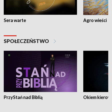
Sera warte
Agro wieści
SPOŁECZEŃSTWO
PrzyStań nad Biblią
Okiem kierow