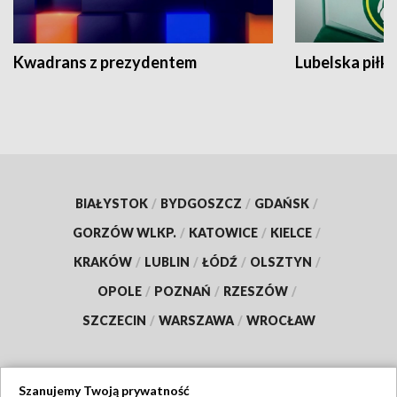
Kwadrans z prezydentem
Lubelska piłk
BIAŁYSTOK
/
BYDGOSZCZ
/
GDAŃSK
/
GORZÓW WLKP.
/
KATOWICE
/
KIELCE
/
KRAKÓW
/
LUBLIN
/
ŁÓDŹ
/
OLSZTYN
/
OPOLE
/
POZNAŃ
/
RZESZÓW
/
SZCZECIN
/
WARSZAWA
/
WROCŁAW
Szanujemy Twoją prywatność