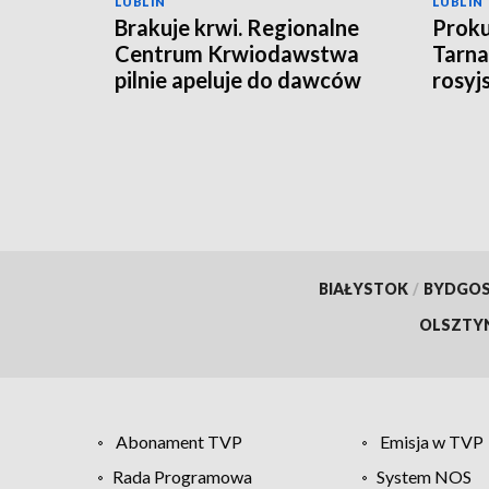
LUBLIN
LUBLIN
Brakuje krwi. Regionalne
Proku
Centrum Krwiodawstwa
Tarna
pilnie apeluje do dawców
rosyj
BIAŁYSTOK
/
BYDGO
OLSZTY
Abonament TVP
Emisja w TVP
Rada Programowa
System NOS