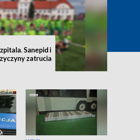
szpitala. Sanepid i
rzyczyny zatrucia