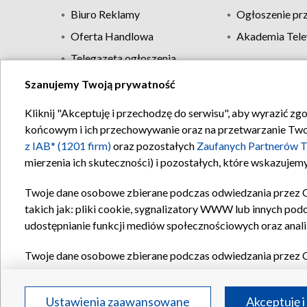
Biuro Reklamy
Ogłoszenie pr
Oferta Handlowa
Akademia Tele
Telegazeta ogłoszenia
Szanujemy Twoją prywatność
Regulamin TVP
Kliknij "Akceptuję i przechodzę do serwisu", aby wyrazić zg
końcowym i ich przechowywanie oraz na przetwarzanie Twoich
z IAB* (1201 firm)
oraz pozostałych
Zaufanych Partnerów T
mierzenia ich skuteczności) i pozostałych, które wskazujemy
Twoje dane osobowe zbierane podczas odwiedzania przez 
takich jak: pliki cookie, sygnalizatory WWW lub innych pod
udostępnianie funkcji mediów społecznościowych oraz anali
Twoje dane osobowe zbierane podczas odwiedzania przez 
plików cookie, informacje o Twoich wyszukiwaniach w serwi
Partnerów TVP
dla realizacji następujących celów i funkc
Ustawienia zaawansowane
Akceptuję i
reklam, tworzenia profilu spersonalizowanych reklam, tworz