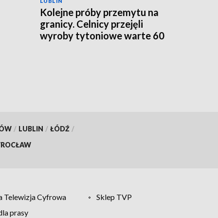
LUBLIN
Kolejne próby przemytu na
granicy. Celnicy przejęli
wyroby tytoniowe warte 60
go
tys. zł
KÓW
/
LUBLIN
/
ŁÓDŹ
/
ROCŁAW
 Telewizja Cyfrowa
Sklep TVP
la prasy