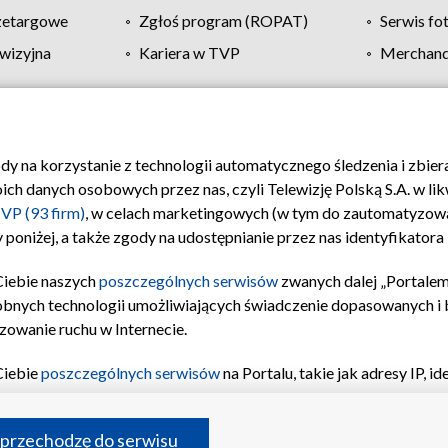
zetargowe
Zgłoś program (ROPAT)
Serwis fo
wizyjna
Kariera w TVP
Merchandi
Polityka prywatności
Moje zgody
Pomoc
Biuro re
ody na korzystanie z technologii automatycznego śledzenia i zbie
 danych osobowych przez nas, czyli Telewizję Polską S.A. w likw
VP (93 firm)
, w celach marketingowych (w tym do zautomatyzow
 poniżej, a także zgody na udostępnianie przez nas identyfikator
Ciebie naszych
poszczególnych serwisów
zwanych dalej „Portalem
obnych technologii umożliwiających świadczenie dopasowanych i be
zowanie ruchu w Internecie.
Ciebie
poszczególnych serwisów
na Portalu, takie jak adresy IP, 
sach Portalu czy historia odwiedzin będą przetwarzane przez TV
ji: przechowywania informacji na urządzeniu lub dostęp do nich,
©2026 Telewizja Polska S.A. w likwidacji
 przechodzę do serwisu
enia profilu spersonalizowanych treści, wyboru spersonalizowany