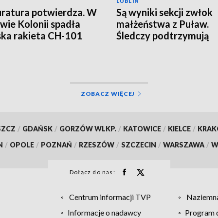
LUBLIN
ratura potwierdza. W
Są wyniki sekcji zwłok
wie Kolonii spadła
małżeństwa z Puław.
ska rakieta CH-101
Śledczy podtrzymują
hipotezę rozszerzone
samobójstwa
ZOBACZ WIĘCEJ
SZCZ
/
GDAŃSK
/
GORZÓW WLKP.
/
KATOWICE
/
KIELCE
/
KRA
N
/
OPOLE
/
POZNAŃ
/
RZESZÓW
/
SZCZECIN
/
WARSZAWA
/
W
Dołącz do nas:
Centrum informacji TVP
Naziemna
Informacje o nadawcy
Program d