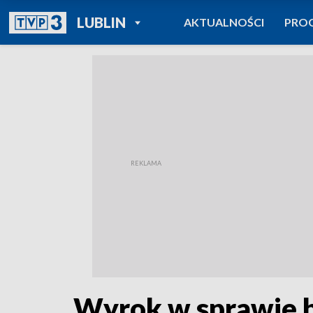
POWRÓT DO
LUBLIN
AKTUALNOŚCI
PRO
TVP REGIONY
Wyrok w sprawie b.