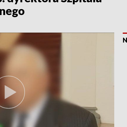
znego
N