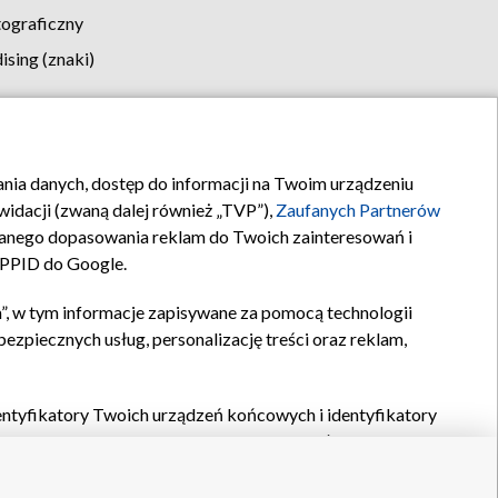
tograficzny
sing (znaki)
klamy
Kontakt
rania danych, dostęp do informacji na Twoim urządzeniu
idacji (zwaną dalej również „TVP”),
Zaufanych Partnerów
anego dopasowania reklam do Twoich zainteresowań i
a PPID do Google.
”, w tym informacje zapisywane za pomocą technologii
zpiecznych usług, personalizację treści oraz reklam,
identyfikatory Twoich urządzeń końcowych i identyfikatory
P,
Zaufanych Partnerów z IAB
oraz pozostałych
Zaufanych
 wyboru podstawowych reklam, wyboru spersonalizowanych
ch treści, pomiaru wydajności reklam, pomiaru wydajności