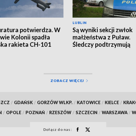
LUBLIN
ratura potwierdza. W
Są wyniki sekcji zwłok
wie Kolonii spadła
małżeństwa z Puław.
ska rakieta CH-101
Śledczy podtrzymują
hipotezę rozszerzone
samobójstwa
ZOBACZ WIĘCEJ
SZCZ
/
GDAŃSK
/
GORZÓW WLKP.
/
KATOWICE
/
KIELCE
/
KRA
N
/
OPOLE
/
POZNAŃ
/
RZESZÓW
/
SZCZECIN
/
WARSZAWA
/
W
Dołącz do nas: