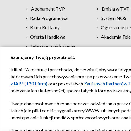
Abonament TVP
Emisja w TVP
Rada Programowa
System NOS
Biuro Reklamy
Ogłoszenie pr
Oferta Handlowa
Akademia Tele
Telegazeta ogłoszenia
Szanujemy Twoją prywatność
Regulamin TVP
Kliknij "Akceptuję i przechodzę do serwisu", aby wyrazić zg
końcowym i ich przechowywanie oraz na przetwarzanie Twoich
z IAB* (1201 firm)
oraz pozostałych
Zaufanych Partnerów T
mierzenia ich skuteczności) i pozostałych, które wskazujemy
Twoje dane osobowe zbierane podczas odwiedzania przez 
takich jak: pliki cookie, sygnalizatory WWW lub innych pod
udostępnianie funkcji mediów społecznościowych oraz anali
Twoje dane osobowe zbierane podczas odwiedzania przez 