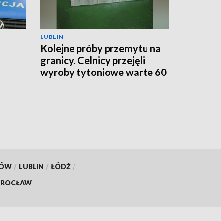
LUBLIN
Kolejne próby przemytu na
granicy. Celnicy przejęli
wyroby tytoniowe warte 60
go
tys. zł
KÓW
/
LUBLIN
/
ŁÓDŹ
/
ROCŁAW