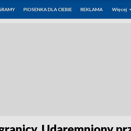
GRAMY
PIOSENKA DLA CIEBIE
REKLAMA
Więcej
 granicy. Udaremniony p