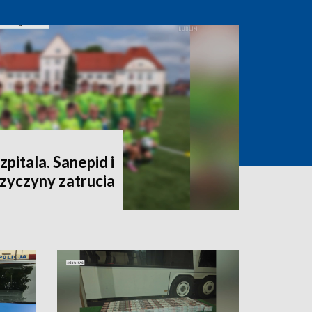
szpitala. Sanepid i
rzyczyny zatrucia