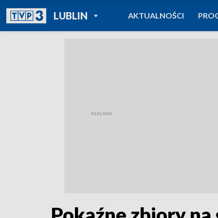
POWRÓT DO
LUBLIN
AKTUALNOŚCI
PRO
TVP REGIONY
Pokaźne zbiory na