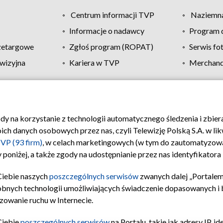
Centrum informacji TVP
Naziemna
Informacje o nadawcy
Program d
zetargowe
Zgłoś program (ROPAT)
Serwis fo
wizyjna
Kariera w TVP
Merchandi
Polityka prywatności
Moje zgody
Pomoc
Biuro re
ody na korzystanie z technologii automatycznego śledzenia i zbie
 danych osobowych przez nas, czyli Telewizję Polską S.A. w likw
VP (93 firm)
, w celach marketingowych (w tym do zautomatyzow
 poniżej, a także zgody na udostępnianie przez nas identyfikator
Ciebie naszych
poszczególnych serwisów
zwanych dalej „Portalem
obnych technologii umożliwiających świadczenie dopasowanych i be
zowanie ruchu w Internecie.
Ciebie
poszczególnych serwisów
na Portalu, takie jak adresy IP, 