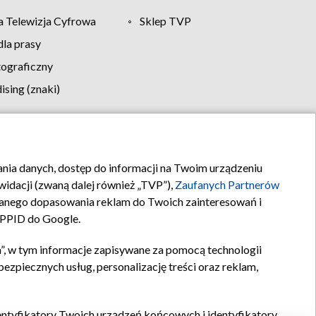
 Telewizja Cyfrowa
Sklep TVP
la prasy
tograficzny
sing (znaki)
klamy
Kontakt
rania danych, dostęp do informacji na Twoim urządzeniu
idacji (zwaną dalej również „TVP”),
Zaufanych Partnerów
anego dopasowania reklam do Twoich zainteresowań i
a PPID do Google.
”, w tym informacje zapisywane za pomocą technologii
zpiecznych usług, personalizację treści oraz reklam,
identyfikatory Twoich urządzeń końcowych i identyfikatory