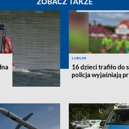
ZOBACZ TAKŻE
LUBLIN
dna
16 dzieci trafiło do 
policja wyjaśniają p