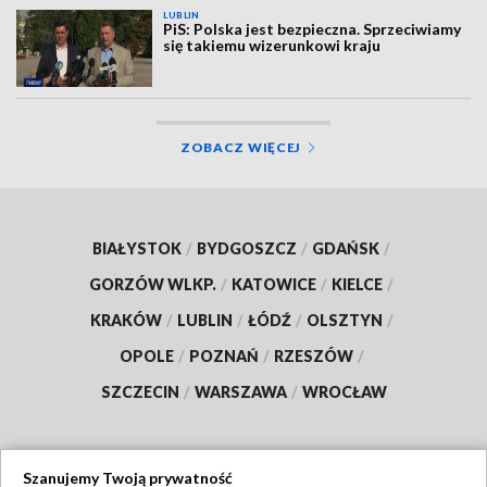
LUBLIN
PiS: Polska jest bezpieczna. Sprzeciwiamy
się takiemu wizerunkowi kraju
ZOBACZ WIĘCEJ
BIAŁYSTOK
/
BYDGOSZCZ
/
GDAŃSK
/
GORZÓW WLKP.
/
KATOWICE
/
KIELCE
/
KRAKÓW
/
LUBLIN
/
ŁÓDŹ
/
OLSZTYN
/
OPOLE
/
POZNAŃ
/
RZESZÓW
/
SZCZECIN
/
WARSZAWA
/
WROCŁAW
Szanujemy Twoją prywatność