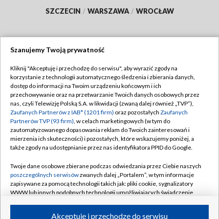
SZCZECIN
/
WARSZAWA
/
WROCŁAW
Szanujemy Twoją prywatność
Dołącz do nas:
Kliknij "Akceptuję i przechodzę do serwisu", aby wyrazić zgody na
korzystanie z technologii automatycznego śledzenia i zbierania danych,
TVP
dostęp do informacji na Twoim urządzeniu końcowym i ich
Abonament TVP
przechowywanie oraz na przetwarzanie Twoich danych osobowych przez
Regulamin TVP
nas, czyli Telewizję Polską S.A. w likwidacji (zwaną dalej również „TVP”),
Emisja w TVP
Polityka prywatności
Zaufanych Partnerów z IAB* (1201 firm)
oraz pozostałych
Zaufanych
Partnerów TVP (93 firm)
, w celach marketingowych (w tym do
Centrum informacji TVP
Moje zgody
zautomatyzowanego dopasowania reklam do Twoich zainteresowań i
mierzenia ich skuteczności) i pozostałych, które wskazujemy poniżej, a
Naziemna Telewizja Cyfrowa
Pomoc
także zgody na udostępnianie przez nas identyfikatora PPID do Google.
Sklep TVP
Biuro reklamy
Twoje dane osobowe zbierane podczas odwiedzania przez Ciebie naszych
Rada Programowa
Kontakt
poszczególnych serwisów
zwanych dalej „Portalem”, w tym informacje
zapisywane za pomocą technologii takich jak: pliki cookie, sygnalizatory
System NOS
WWW lub innych podobnych technologii umożliwiających świadczenie
dopasowanych i bezpiecznych usług, personalizację treści oraz reklam,
Informacje o nadawcy
Kanały
udostępnianie funkcji mediów społecznościowych oraz analizowanie
Akceptuję i przechodzę do serwisu
ruchu w Internecie.