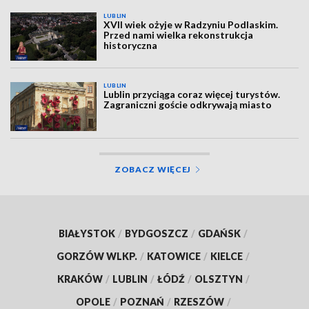
LUBLIN
XVII wiek ożyje w Radzyniu Podlaskim.
Przed nami wielka rekonstrukcja
historyczna
LUBLIN
Lublin przyciąga coraz więcej turystów.
Zagraniczni goście odkrywają miasto
ZOBACZ WIĘCEJ
BIAŁYSTOK
/
BYDGOSZCZ
/
GDAŃSK
/
GORZÓW WLKP.
/
KATOWICE
/
KIELCE
/
KRAKÓW
/
LUBLIN
/
ŁÓDŹ
/
OLSZTYN
/
OPOLE
/
POZNAŃ
/
RZESZÓW
/