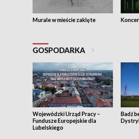
Murale w mieście zaklęte
Koncer
GOSPODARKA
Wojewódzki Urząd Pracy –
Badź b
Fundusze Europejskie dla
Dystry
Lubelskiego