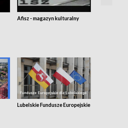
Afisz - magazyn kulturalny
Zobacz, co s
Lubelskie Fundusze Europejskie