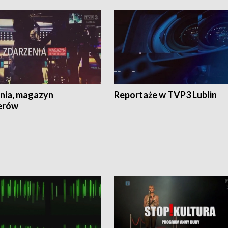
nia, magazyn
Reportaże w TVP3 Lublin
erów