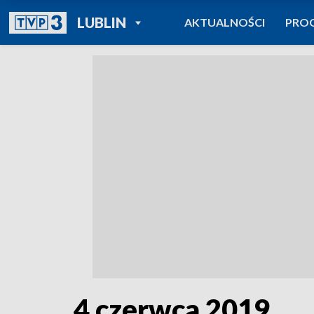
POWRÓT DO
LUBLIN
AKTUALNOŚCI
PRO
TVP REGIONY
4 czerwca 2019