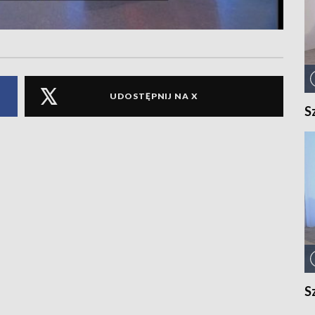
UDOSTĘPNIJ NA X
S
S