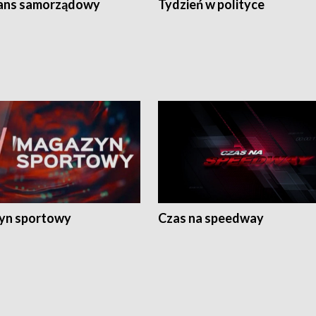
ans samorządowy
Tydzień w polityce
yn sportowy
Czas na speedway