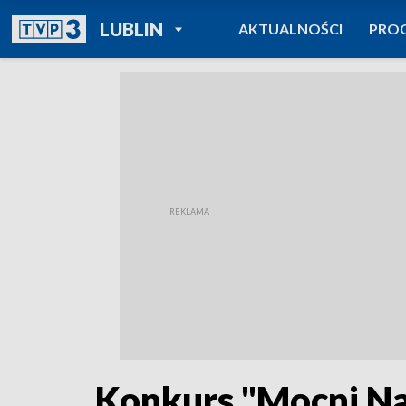
POWRÓT DO
LUBLIN
AKTUALNOŚCI
PRO
TVP REGIONY
Konkurs "Mocni Na