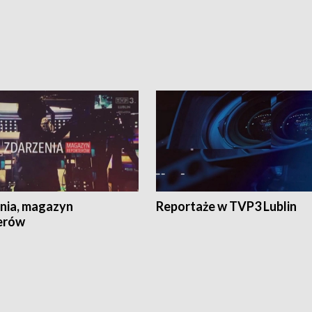
nia, magazyn
Reportaże w TVP3 Lublin
erów