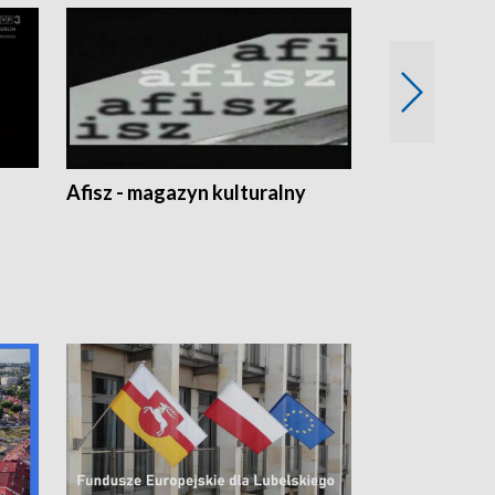
Afisz - magazyn kulturalny
Zobacz, co s