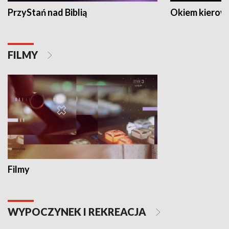
PrzyStań nad Biblią
Okiem kierow
FILMY
Filmy
WYPOCZYNEK I REKREACJA