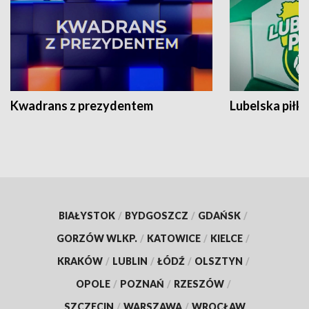
Kwadrans z prezydentem
Lubelska piłk
BIAŁYSTOK
/
BYDGOSZCZ
/
GDAŃSK
/
GORZÓW WLKP.
/
KATOWICE
/
KIELCE
/
KRAKÓW
/
LUBLIN
/
ŁÓDŹ
/
OLSZTYN
/
OPOLE
/
POZNAŃ
/
RZESZÓW
/
SZCZECIN
/
WARSZAWA
/
WROCŁAW