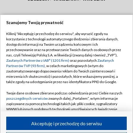
Szanujemy Twoją prywatność
Dołącz do nas:
Kliknij "Akceptuję i przechodzę do serwisu", aby wyrazić zgody na
korzystanie z technologii automatycznego śledzenia i zbierania danych,
TVP
dostęp do informacji na Twoim urządzeniu końcowym i ich
Abonament TVP
przechowywanie oraz na przetwarzanie Twoich danych osobowych przez
Regulamin TVP
nas, czyli Telewizję Polską S.A. w likwidacji (zwaną dalej również „TVP”),
Emisja w TVP
Polityka prywatności
Zaufanych Partnerów z IAB* (1201 firm)
oraz pozostałych
Zaufanych
Partnerów TVP (93 firm)
, w celach marketingowych (w tym do
Centrum informacji TVP
Moje zgody
zautomatyzowanego dopasowania reklam do Twoich zainteresowań i
mierzenia ich skuteczności) i pozostałych, które wskazujemy poniżej, a
Naziemna Telewizja Cyfrowa
Pomoc
także zgody na udostępnianie przez nas identyfikatora PPID do Google.
Sklep TVP
Biuro reklamy
Twoje dane osobowe zbierane podczas odwiedzania przez Ciebie naszych
Rada Programowa
Kontakt
poszczególnych serwisów
zwanych dalej „Portalem”, w tym informacje
zapisywane za pomocą technologii takich jak: pliki cookie, sygnalizatory
System NOS
WWW lub innych podobnych technologii umożliwiających świadczenie
dopasowanych i bezpiecznych usług, personalizację treści oraz reklam,
Informacje o nadawcy
Kanały
udostępnianie funkcji mediów społecznościowych oraz analizowanie
Akceptuję i przechodzę do serwisu
ruchu w Internecie.
Program dla prasy
©2026 Telewizja Polska S.A. w likwidacji