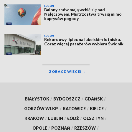
LUBLIN
Balony znów mają wzbić się nad
Nałęczowem. Mistrzostwa trwają mimo
kaprysów pogody
LUBLIN
Rekordowy lipiec na lubelskim lotnisku.
Coraz więcej pasażerów wybiera Świdnik
ZOBACZ WIĘCEJ
BIAŁYSTOK
/
BYDGOSZCZ
/
GDAŃSK
/
GORZÓW WLKP.
/
KATOWICE
/
KIELCE
/
KRAKÓW
/
LUBLIN
/
ŁÓDŹ
/
OLSZTYN
/
OPOLE
/
POZNAŃ
/
RZESZÓW
/