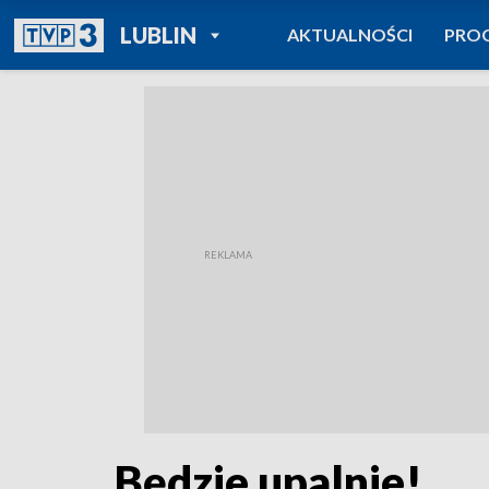
POWRÓT DO
LUBLIN
AKTUALNOŚCI
PRO
TVP REGIONY
Będzie upalnie!