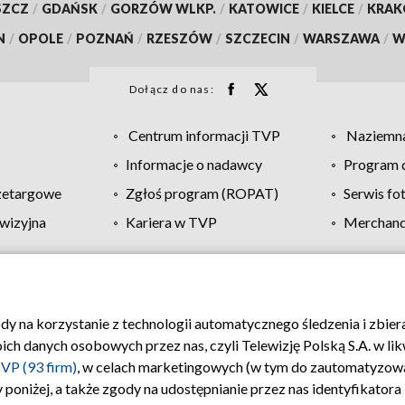
SZCZ
/
GDAŃSK
/
GORZÓW WLKP.
/
KATOWICE
/
KIELCE
/
KRA
N
/
OPOLE
/
POZNAŃ
/
RZESZÓW
/
SZCZECIN
/
WARSZAWA
/
W
Dołącz do nas:
Centrum informacji TVP
Naziemna
Informacje o nadawcy
Program d
zetargowe
Zgłoś program (ROPAT)
Serwis fo
wizyjna
Kariera w TVP
Merchandi
Polityka prywatności
Moje zgody
Pomoc
Biuro re
ody na korzystanie z technologii automatycznego śledzenia i zbie
 danych osobowych przez nas, czyli Telewizję Polską S.A. w likw
VP (93 firm)
, w celach marketingowych (w tym do zautomatyzow
 poniżej, a także zgody na udostępnianie przez nas identyfikator