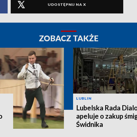
UDOSTĘPNIJ NA X
ZOBACZ TAKŻE
LUBLIN
Lubelska Rada Dial
o
apeluje o zakup śm
Świdnika