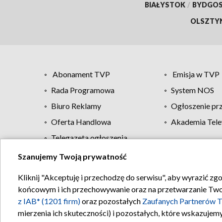
BIAŁYSTOK
/
BYDGO
OLSZTY
Abonament TVP
Emisja w TVP
Rada Programowa
System NOS
Biuro Reklamy
Ogłoszenie pr
Oferta Handlowa
Akademia Tele
Telegazeta ogłoszenia
Szanujemy Twoją prywatność
Regulamin TVP
Kliknij "Akceptuję i przechodzę do serwisu", aby wyrazić zg
końcowym i ich przechowywanie oraz na przetwarzanie Twoich
z IAB* (1201 firm)
oraz pozostałych
Zaufanych Partnerów T
mierzenia ich skuteczności) i pozostałych, które wskazujemy