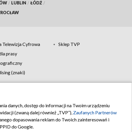
KÓW
/
LUBLIN
/
ŁÓDŹ
/
ROCŁAW
 Telewizja Cyfrowa
Sklep TVP
la prasy
tograficzny
sing (znaki)
klamy
Kontakt
rania danych, dostęp do informacji na Twoim urządzeniu
idacji (zwaną dalej również „TVP”),
Zaufanych Partnerów
anego dopasowania reklam do Twoich zainteresowań i
a PPID do Google.