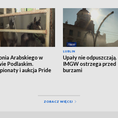
LUBLIN
onia Arabskiego w
Upały nie odpuszczają.
ie Podlaskim.
IMGW ostrzega przed
ionaty i aukcja Pride
burzami
land
ZOBACZ WIĘCEJ