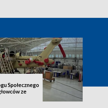
ogu Społecznego
igłowców ze