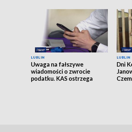
LUBLIN
LUBLIN
Uwaga na fałszywe
Dni K
wiadomości o zwrocie
Janow
podatku. KAS ostrzega
Czemp
przed oszustwem
of Po