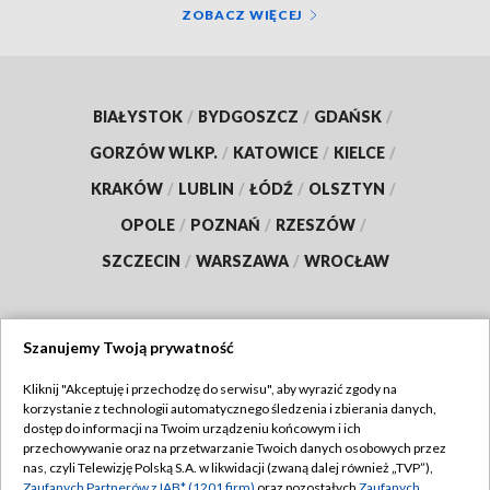
ZOBACZ WIĘCEJ
BIAŁYSTOK
/
BYDGOSZCZ
/
GDAŃSK
/
GORZÓW WLKP.
/
KATOWICE
/
KIELCE
/
KRAKÓW
/
LUBLIN
/
ŁÓDŹ
/
OLSZTYN
/
OPOLE
/
POZNAŃ
/
RZESZÓW
/
SZCZECIN
/
WARSZAWA
/
WROCŁAW
Szanujemy Twoją prywatność
Dołącz do nas:
Kliknij "Akceptuję i przechodzę do serwisu", aby wyrazić zgody na
korzystanie z technologii automatycznego śledzenia i zbierania danych,
TVP
dostęp do informacji na Twoim urządzeniu końcowym i ich
Abonament TVP
przechowywanie oraz na przetwarzanie Twoich danych osobowych przez
Regulamin TVP
nas, czyli Telewizję Polską S.A. w likwidacji (zwaną dalej również „TVP”),
Emisja w TVP
Polityka prywatności
Zaufanych Partnerów z IAB* (1201 firm)
oraz pozostałych
Zaufanych