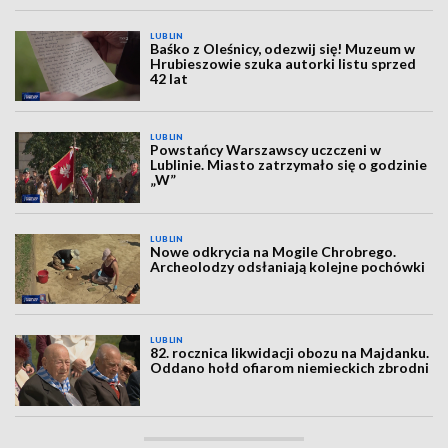
LUBLIN
Baśko z Oleśnicy, odezwij się! Muzeum w
Hrubieszowie szuka autorki listu sprzed
42 lat
LUBLIN
Powstańcy Warszawscy uczczeni w
Lublinie. Miasto zatrzymało się o godzinie
„W”
LUBLIN
Nowe odkrycia na Mogile Chrobrego.
Archeolodzy odsłaniają kolejne pochówki
LUBLIN
82. rocznica likwidacji obozu na Majdanku.
Oddano hołd ofiarom niemieckich zbrodni