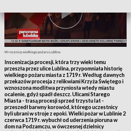
W rocznicę wielkiego pożaru Lublina
Inscenizacja procesji, która trzy wieki temu
przeszła przez ulice Lublina, przypomniała historię
wielkiego pożaru miasta z 1719 r. Według dawnych
przekazów procesja z relikwiami Krzyża Świętego i
wznoszona modlitwa przyniosła wtedy miastu
ocalenie, gdyż spadł deszcz. Ulicami Starego
Miasta - trasą procesji sprzed trzystu lat -
przeszedł barwny korowód, którego uczestnicy
byli ubrani w stroje z epoki. Wielki pożar w Lublinie 2
czerwca 1719 r. wybuchł od uderzenia pioruna w
dom na Podzamczu, w ówczesnej dzielnicy