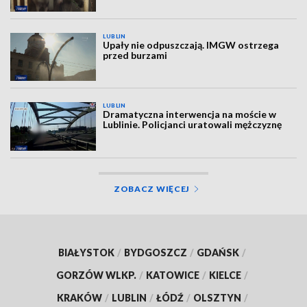
LUBLIN
Upały nie odpuszczają. IMGW ostrzega
przed burzami
LUBLIN
Dramatyczna interwencja na moście w
Lublinie. Policjanci uratowali mężczyznę
ZOBACZ WIĘCEJ
BIAŁYSTOK
/
BYDGOSZCZ
/
GDAŃSK
/
GORZÓW WLKP.
/
KATOWICE
/
KIELCE
/
KRAKÓW
/
LUBLIN
/
ŁÓDŹ
/
OLSZTYN
/