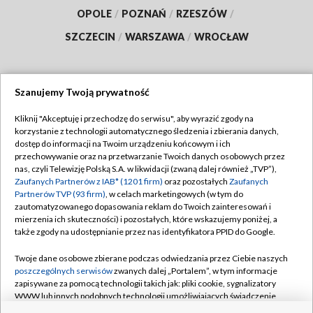
OPOLE
/
POZNAŃ
/
RZESZÓW
/
SZCZECIN
/
WARSZAWA
/
WROCŁAW
Szanujemy Twoją prywatność
Dołącz do nas:
Kliknij "Akceptuję i przechodzę do serwisu", aby wyrazić zgody na
korzystanie z technologii automatycznego śledzenia i zbierania danych,
TVP
dostęp do informacji na Twoim urządzeniu końcowym i ich
Abonament TVP
przechowywanie oraz na przetwarzanie Twoich danych osobowych przez
Regulamin TVP
nas, czyli Telewizję Polską S.A. w likwidacji (zwaną dalej również „TVP”),
Emisja w TVP
Polityka prywatności
Zaufanych Partnerów z IAB* (1201 firm)
oraz pozostałych
Zaufanych
Partnerów TVP (93 firm)
, w celach marketingowych (w tym do
Centrum informacji TVP
Moje zgody
zautomatyzowanego dopasowania reklam do Twoich zainteresowań i
mierzenia ich skuteczności) i pozostałych, które wskazujemy poniżej, a
Naziemna Telewizja Cyfrowa
Pomoc
także zgody na udostępnianie przez nas identyfikatora PPID do Google.
Sklep TVP
Biuro reklamy
Twoje dane osobowe zbierane podczas odwiedzania przez Ciebie naszych
Rada Programowa
Kontakt
poszczególnych serwisów
zwanych dalej „Portalem”, w tym informacje
zapisywane za pomocą technologii takich jak: pliki cookie, sygnalizatory
System NOS
WWW lub innych podobnych technologii umożliwiających świadczenie
dopasowanych i bezpiecznych usług, personalizację treści oraz reklam,