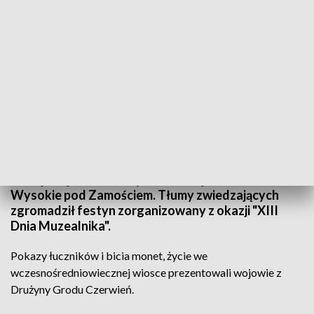
Dzień Muzealnika w gminie Wysokie
Jak żyli mieszkańcy wczesnosłowaińskiej wioski. Do
tego ponad tysiąc starych przedmiotów z
zamojskiej wsi. To wszystko w miejscowości
Wysokie pod Zamościem. Tłumy zwiedzających
zgromadził festyn zorganizowany z okazji "XIII
Dnia Muzealnika".
Pokazy łuczników i bicia monet, życie we
wczesnośredniowiecznej wiosce prezentowali wojowie z
Drużyny Grodu Czerwień.