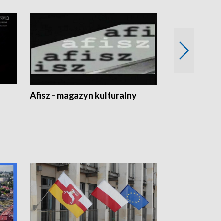
Afisz - magazyn kulturalny
Zobacz, co s