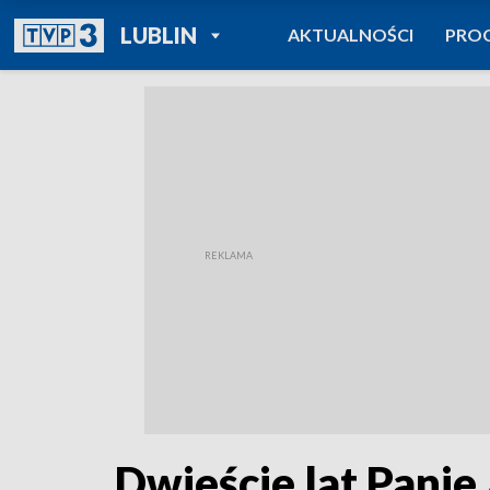
POWRÓT DO
LUBLIN
AKTUALNOŚCI
PRO
TVP REGIONY
Dwieście lat Panie