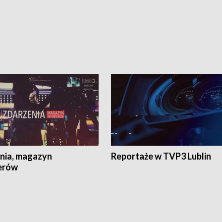
nia, magazyn
Reportaże w TVP3 Lublin
erów