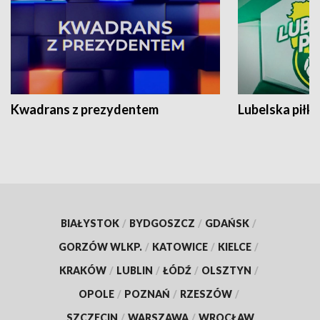
Kwadrans z prezydentem
Lubelska piłk
BIAŁYSTOK
/
BYDGOSZCZ
/
GDAŃSK
/
GORZÓW WLKP.
/
KATOWICE
/
KIELCE
/
KRAKÓW
/
LUBLIN
/
ŁÓDŹ
/
OLSZTYN
/
OPOLE
/
POZNAŃ
/
RZESZÓW
/
SZCZECIN
/
WARSZAWA
/
WROCŁAW