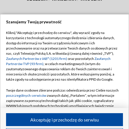
Szanujemy Twoją prywatność
Dołącz do nas:
Kliknij "Akceptuję i przechodzę do serwisu", aby wyrazić zgody na
korzystanie z technologii automatycznego śledzenia i zbierania danych,
TVP
dostęp do informacji na Twoim urządzeniu końcowym i ich
Abonament TVP
przechowywanie oraz na przetwarzanie Twoich danych osobowych przez
Regulamin TVP
nas, czyli Telewizję Polską S.A. w likwidacji (zwaną dalej również „TVP”),
Emisja w TVP
Polityka prywatności
Zaufanych Partnerów z IAB* (1201 firm)
oraz pozostałych
Zaufanych
Partnerów TVP (93 firm)
, w celach marketingowych (w tym do
Centrum informacji TVP
Moje zgody
zautomatyzowanego dopasowania reklam do Twoich zainteresowań i
mierzenia ich skuteczności) i pozostałych, które wskazujemy poniżej, a
Naziemna Telewizja Cyfrowa
Pomoc
także zgody na udostępnianie przez nas identyfikatora PPID do Google.
Sklep TVP
Biuro reklamy
Twoje dane osobowe zbierane podczas odwiedzania przez Ciebie naszych
Rada Programowa
Kontakt
poszczególnych serwisów
zwanych dalej „Portalem”, w tym informacje
zapisywane za pomocą technologii takich jak: pliki cookie, sygnalizatory
System NOS
WWW lub innych podobnych technologii umożliwiających świadczenie
dopasowanych i bezpiecznych usług, personalizację treści oraz reklam,
Informacje o nadawcy
Kanały
udostępnianie funkcji mediów społecznościowych oraz analizowanie
Akceptuję i przechodzę do serwisu
ruchu w Internecie.
Program dla prasy
©2026 Telewizja Polska S.A. w likwidacji