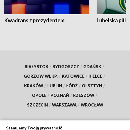
Kwadrans z prezydentem
Lubelska piłk
BIAŁYSTOK
/
BYDGOSZCZ
/
GDAŃSK
/
GORZÓW WLKP.
/
KATOWICE
/
KIELCE
/
KRAKÓW
/
LUBLIN
/
ŁÓDŹ
/
OLSZTYN
/
OPOLE
/
POZNAŃ
/
RZESZÓW
/
SZCZECIN
/
WARSZAWA
/
WROCŁAW
Szanujemy Twoją prywatność