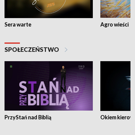
Sera warte
Agro wieści
SPOŁECZEŃSTWO
PrzyStań nad Biblią
Okiem kierow