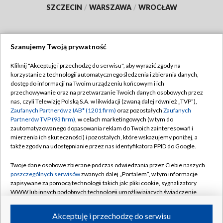
SZCZECIN
/
WARSZAWA
/
WROCŁAW
Szanujemy Twoją prywatność
Dołącz do nas:
Kliknij "Akceptuję i przechodzę do serwisu", aby wyrazić zgody na
korzystanie z technologii automatycznego śledzenia i zbierania danych,
TVP
dostęp do informacji na Twoim urządzeniu końcowym i ich
Abonament TVP
przechowywanie oraz na przetwarzanie Twoich danych osobowych przez
Regulamin TVP
nas, czyli Telewizję Polską S.A. w likwidacji (zwaną dalej również „TVP”),
Emisja w TVP
Polityka prywatności
Zaufanych Partnerów z IAB* (1201 firm)
oraz pozostałych
Zaufanych
Partnerów TVP (93 firm)
, w celach marketingowych (w tym do
Centrum informacji TVP
Moje zgody
zautomatyzowanego dopasowania reklam do Twoich zainteresowań i
mierzenia ich skuteczności) i pozostałych, które wskazujemy poniżej, a
Naziemna Telewizja Cyfrowa
Pomoc
także zgody na udostępnianie przez nas identyfikatora PPID do Google.
Sklep TVP
Biuro reklamy
Twoje dane osobowe zbierane podczas odwiedzania przez Ciebie naszych
Rada Programowa
Kontakt
poszczególnych serwisów
zwanych dalej „Portalem”, w tym informacje
zapisywane za pomocą technologii takich jak: pliki cookie, sygnalizatory
System NOS
WWW lub innych podobnych technologii umożliwiających świadczenie
dopasowanych i bezpiecznych usług, personalizację treści oraz reklam,
Informacje o nadawcy
Kanały
udostępnianie funkcji mediów społecznościowych oraz analizowanie
Akceptuję i przechodzę do serwisu
ruchu w Internecie.
Program dla prasy