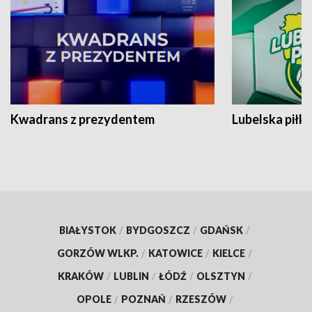
Kwadrans z prezydentem
Lubelska piłk
BIAŁYSTOK
/
BYDGOSZCZ
/
GDAŃSK
/
GORZÓW WLKP.
/
KATOWICE
/
KIELCE
/
KRAKÓW
/
LUBLIN
/
ŁÓDŹ
/
OLSZTYN
/
OPOLE
/
POZNAŃ
/
RZESZÓW
/