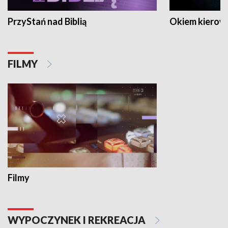
PrzyStań nad Biblią
Okiem kierow
FILMY
Filmy
WYPOCZYNEK I REKREACJA