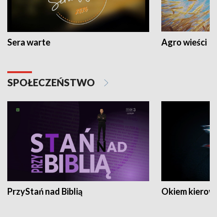
Sera warte
Agro wieści
SPOŁECZEŃSTWO
PrzyStań nad Biblią
Okiem kierow