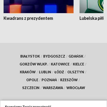
Kwadrans z prezydentem
Lubelska piłk
BIAŁYSTOK
/
BYDGOSZCZ
/
GDAŃSK
/
GORZÓW WLKP.
/
KATOWICE
/
KIELCE
/
KRAKÓW
/
LUBLIN
/
ŁÓDŹ
/
OLSZTYN
/
OPOLE
/
POZNAŃ
/
RZESZÓW
/
SZCZECIN
/
WARSZAWA
/
WROCŁAW
Szanujemy Twoją prywatność