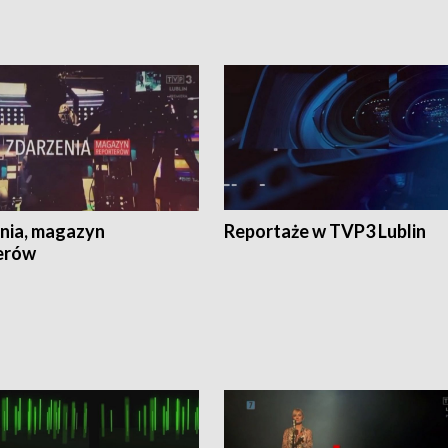
nia, magazyn
Reportaże w TVP3 Lublin
erów