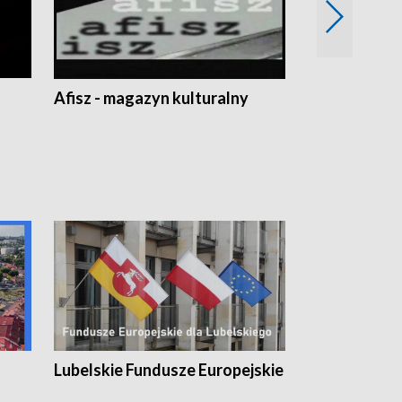
Afisz - magazyn kulturalny
Zobacz, co s
Lubelskie Fundusze Europejskie