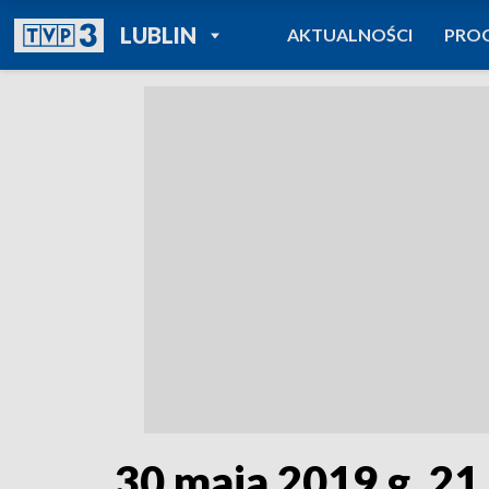
POWRÓT DO
LUBLIN
AKTUALNOŚCI
PRO
TVP REGIONY
30 maja 2019 g. 21