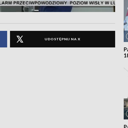
UDOSTĘPNIJ NA X
P
1
P