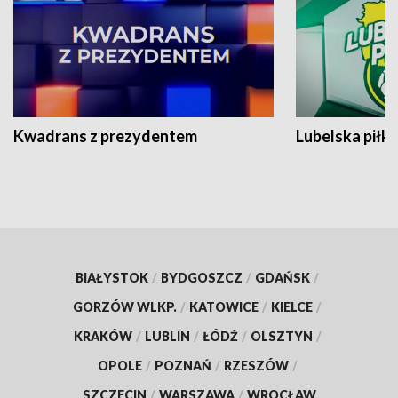
Kwadrans z prezydentem
Lubelska piłk
BIAŁYSTOK
/
BYDGOSZCZ
/
GDAŃSK
/
GORZÓW WLKP.
/
KATOWICE
/
KIELCE
/
KRAKÓW
/
LUBLIN
/
ŁÓDŹ
/
OLSZTYN
/
OPOLE
/
POZNAŃ
/
RZESZÓW
/
SZCZECIN
/
WARSZAWA
/
WROCŁAW