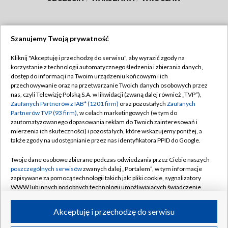
Szanujemy Twoją prywatność
Dołącz do nas:
Kliknij "Akceptuję i przechodzę do serwisu", aby wyrazić zgody na
korzystanie z technologii automatycznego śledzenia i zbierania danych,
TVP
dostęp do informacji na Twoim urządzeniu końcowym i ich
Abonament TVP
przechowywanie oraz na przetwarzanie Twoich danych osobowych przez
Regulamin TVP
nas, czyli Telewizję Polską S.A. w likwidacji (zwaną dalej również „TVP”),
Emisja w TVP
Polityka prywatności
Zaufanych Partnerów z IAB* (1201 firm)
oraz pozostałych
Zaufanych
Partnerów TVP (93 firm)
, w celach marketingowych (w tym do
Centrum informacji TVP
Moje zgody
zautomatyzowanego dopasowania reklam do Twoich zainteresowań i
mierzenia ich skuteczności) i pozostałych, które wskazujemy poniżej, a
Naziemna Telewizja Cyfrowa
Pomoc
także zgody na udostępnianie przez nas identyfikatora PPID do Google.
Sklep TVP
Biuro reklamy
Twoje dane osobowe zbierane podczas odwiedzania przez Ciebie naszych
Rada Programowa
Kontakt
poszczególnych serwisów
zwanych dalej „Portalem”, w tym informacje
zapisywane za pomocą technologii takich jak: pliki cookie, sygnalizatory
System NOS
WWW lub innych podobnych technologii umożliwiających świadczenie
dopasowanych i bezpiecznych usług, personalizację treści oraz reklam,
Informacje o nadawcy
Kanały
udostępnianie funkcji mediów społecznościowych oraz analizowanie
Akceptuję i przechodzę do serwisu
ruchu w Internecie.
Program dla prasy
©2026 Telewizja Polska S.A. w likwidacji