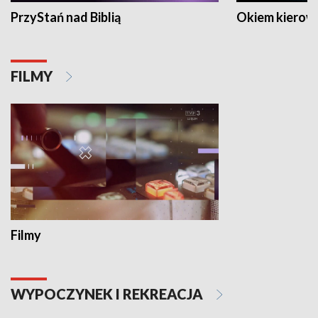
PrzyStań nad Biblią
Okiem kierow
FILMY
Filmy
WYPOCZYNEK I REKREACJA