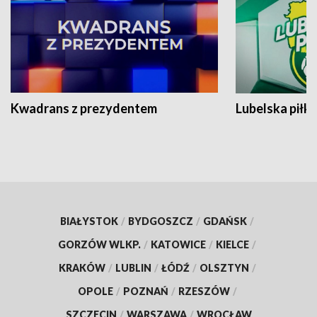
Kwadrans z prezydentem
Lubelska piłk
BIAŁYSTOK
/
BYDGOSZCZ
/
GDAŃSK
/
GORZÓW WLKP.
/
KATOWICE
/
KIELCE
/
KRAKÓW
/
LUBLIN
/
ŁÓDŹ
/
OLSZTYN
/
OPOLE
/
POZNAŃ
/
RZESZÓW
/
SZCZECIN
/
WARSZAWA
/
WROCŁAW