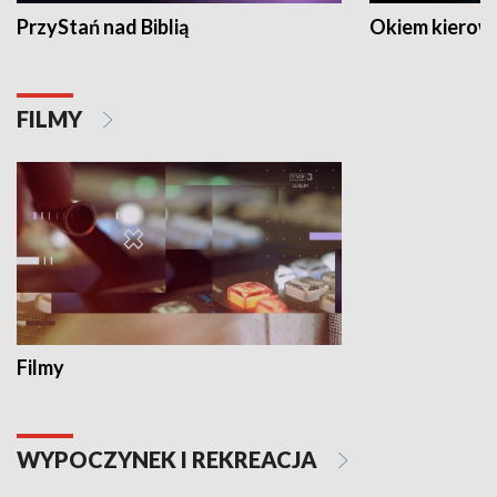
PrzyStań nad Biblią
Okiem kierow
FILMY
Filmy
WYPOCZYNEK I REKREACJA