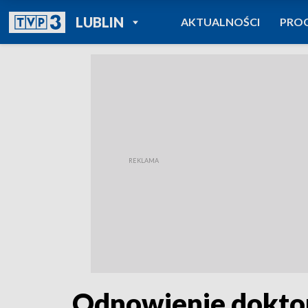
POWRÓT DO
LUBLIN
AKTUALNOŚCI
PRO
TVP REGIONY
Odnowienie doktor