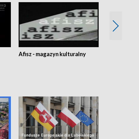
Afisz - magazyn kulturalny
Zobacz, co s