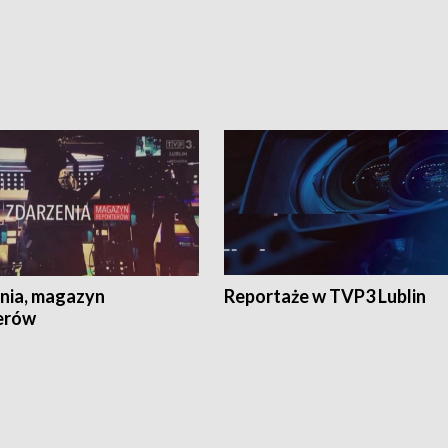
nia, magazyn
Reportaże w TVP3 Lublin
erów