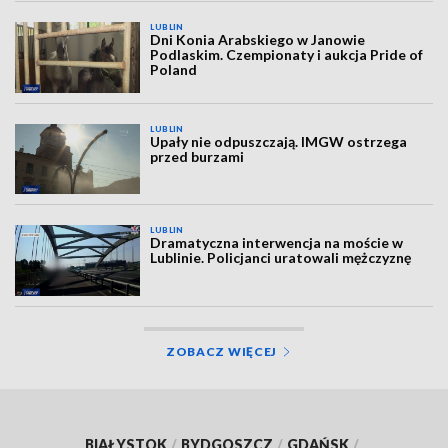
LUBLIN
Dni Konia Arabskiego w Janowie
Podlaskim. Czempionaty i aukcja Pride of
Poland
LUBLIN
Upały nie odpuszczają. IMGW ostrzega
przed burzami
LUBLIN
Dramatyczna interwencja na moście w
Lublinie. Policjanci uratowali mężczyznę
ZOBACZ WIĘCEJ
BIAŁYSTOK
/
BYDGOSZCZ
/
GDAŃSK
/