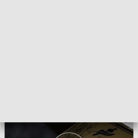
POWRÓT DO
LUBLIN
TVP REGIONY
Pogrzeb Jana Guza
2019-05-29