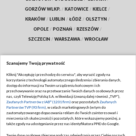
GORZÓW WLKP.
/
KATOWICE
/
KIELCE
/
KRAKÓW
/
LUBLIN
/
ŁÓDŹ
/
OLSZTYN
/
OPOLE
/
POZNAŃ
/
RZESZÓW
/
SZCZECIN
/
WARSZAWA
/
WROCŁAW
Szanujemy Twoją prywatność
Dołącz do nas:
Kliknij "Akceptuję i przechodzę do serwisu", aby wyrazić zgody na
korzystanie z technologii automatycznego śledzenia i zbierania danych,
TVP
dostęp do informacji na Twoim urządzeniu końcowym i ich
Abonament TVP
przechowywanie oraz na przetwarzanie Twoich danych osobowych przez
Regulamin TVP
nas, czyli Telewizję Polską S.A. w likwidacji (zwaną dalej również „TVP”),
Emisja w TVP
Polityka prywatności
Zaufanych Partnerów z IAB* (1201 firm)
oraz pozostałych
Zaufanych
Partnerów TVP (93 firm)
, w celach marketingowych (w tym do
Centrum informacji TVP
Moje zgody
zautomatyzowanego dopasowania reklam do Twoich zainteresowań i
mierzenia ich skuteczności) i pozostałych, które wskazujemy poniżej, a
Naziemna Telewizja Cyfrowa
Pomoc
także zgody na udostępnianie przez nas identyfikatora PPID do Google.
Sklep TVP
Biuro reklamy
Twoje dane osobowe zbierane podczas odwiedzania przez Ciebie naszych