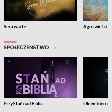
Sera warte
Agro wieści
SPOŁECZEŃSTWO
PrzyStań nad Biblią
Okiem kierow