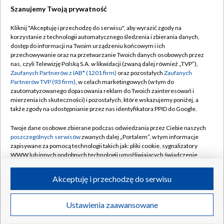
Szanujemy Twoją prywatność
Dołącz do nas:
Kliknij "Akceptuję i przechodzę do serwisu", aby wyrazić zgody na
korzystanie z technologii automatycznego śledzenia i zbierania danych,
TVP
dostęp do informacji na Twoim urządzeniu końcowym i ich
Abonament TVP
przechowywanie oraz na przetwarzanie Twoich danych osobowych przez
Regulamin TVP
nas, czyli Telewizję Polską S.A. w likwidacji (zwaną dalej również „TVP”),
Emisja w TVP
Polityka prywatności
Zaufanych Partnerów z IAB* (1201 firm)
oraz pozostałych
Zaufanych
Partnerów TVP (93 firm)
, w celach marketingowych (w tym do
Centrum informacji TVP
Moje zgody
zautomatyzowanego dopasowania reklam do Twoich zainteresowań i
mierzenia ich skuteczności) i pozostałych, które wskazujemy poniżej, a
Naziemna Telewizja Cyfrowa
Pomoc
także zgody na udostępnianie przez nas identyfikatora PPID do Google.
Sklep TVP
Biuro reklamy
Twoje dane osobowe zbierane podczas odwiedzania przez Ciebie naszych
Rada Programowa
Kontakt
poszczególnych serwisów
zwanych dalej „Portalem”, w tym informacje
zapisywane za pomocą technologii takich jak: pliki cookie, sygnalizatory
System NOS
WWW lub innych podobnych technologii umożliwiających świadczenie
dopasowanych i bezpiecznych usług, personalizację treści oraz reklam,
Informacje o nadawcy
Kanały
udostępnianie funkcji mediów społecznościowych oraz analizowanie
Akceptuję i przechodzę do serwisu
ruchu w Internecie.
Program dla prasy
©2026 Telewizja Polska S.A. w likwidacji
Biuro Reklamy
Twoje dane osobowe zbierane podczas odwiedzania przez Ciebie
Ustawienia zaawansowane
poszczególnych serwisów
na Portalu, takie jak adresy IP, identyfikatory
Ogłoszenie przetargowe
Twoich urządzeń końcowych i identyfikatory plików cookie, informacje o