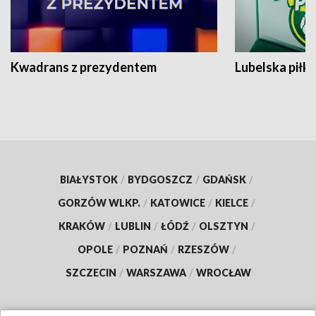
Kwadrans z prezydentem
Lubelska piłk
BIAŁYSTOK
/
BYDGOSZCZ
/
GDAŃSK
/
GORZÓW WLKP.
/
KATOWICE
/
KIELCE
/
KRAKÓW
/
LUBLIN
/
ŁÓDŹ
/
OLSZTYN
/
OPOLE
/
POZNAŃ
/
RZESZÓW
/
SZCZECIN
/
WARSZAWA
/
WROCŁAW