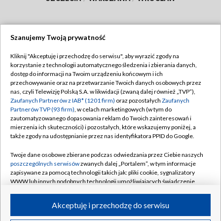
Szanujemy Twoją prywatność
Dołącz do nas:
Kliknij "Akceptuję i przechodzę do serwisu", aby wyrazić zgody na
korzystanie z technologii automatycznego śledzenia i zbierania danych,
TVP
dostęp do informacji na Twoim urządzeniu końcowym i ich
Abonament TVP
przechowywanie oraz na przetwarzanie Twoich danych osobowych przez
Regulamin TVP
nas, czyli Telewizję Polską S.A. w likwidacji (zwaną dalej również „TVP”),
Emisja w TVP
Polityka prywatności
Zaufanych Partnerów z IAB* (1201 firm)
oraz pozostałych
Zaufanych
Partnerów TVP (93 firm)
, w celach marketingowych (w tym do
Centrum informacji TVP
Moje zgody
zautomatyzowanego dopasowania reklam do Twoich zainteresowań i
mierzenia ich skuteczności) i pozostałych, które wskazujemy poniżej, a
Naziemna Telewizja Cyfrowa
Pomoc
także zgody na udostępnianie przez nas identyfikatora PPID do Google.
Sklep TVP
Biuro reklamy
Twoje dane osobowe zbierane podczas odwiedzania przez Ciebie naszych
Rada Programowa
Kontakt
poszczególnych serwisów
zwanych dalej „Portalem”, w tym informacje
zapisywane za pomocą technologii takich jak: pliki cookie, sygnalizatory
System NOS
WWW lub innych podobnych technologii umożliwiających świadczenie
dopasowanych i bezpiecznych usług, personalizację treści oraz reklam,
Informacje o nadawcy
Kanały
udostępnianie funkcji mediów społecznościowych oraz analizowanie
Akceptuję i przechodzę do serwisu
ruchu w Internecie.
Program dla prasy
©2026 Telewizja Polska S.A. w likwidacji