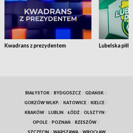
Kwadrans z prezydentem
Lubelska piłk
BIAŁYSTOK
/
BYDGOSZCZ
/
GDAŃSK
/
GORZÓW WLKP.
/
KATOWICE
/
KIELCE
/
KRAKÓW
/
LUBLIN
/
ŁÓDŹ
/
OLSZTYN
/
OPOLE
/
POZNAŃ
/
RZESZÓW
/
SZCZECIN
/
WARSZAWA
/
WROCŁAW