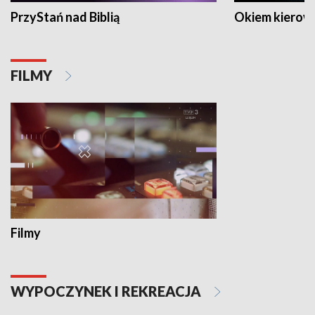
PrzyStań nad Biblią
Okiem kierow
FILMY
Filmy
WYPOCZYNEK I REKREACJA