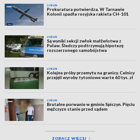
LUBLIN
Prokuratura potwierdza. W Tarnawie
Kolonii spadła rosyjska rakieta CH-101
LUBLIN
Są wyniki sekcji zwłok małżeństwa z
Puław. Śledczy podtrzymują hipotezę
rozszerzonego samobójstwa
LUBLIN
Kolejne próby przemytu na granicy. Celnicy
przejęli wyroby tytoniowe warte 60 tys. zł
LUBLIN
Brutalne porwanie w gminie Spiczyn. Pięciu
mężczyzn stanie przed sądem
ZOBACZ WIĘCEJ