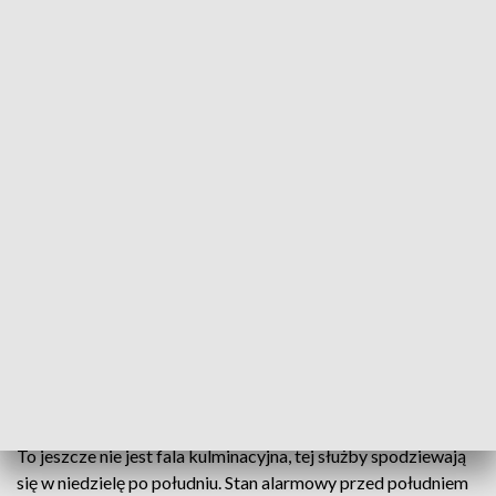
Pogotowie przeciwpowodziowe w nadwiślańskich powiatach
Od soboty obowiązuje pogotowie
przeciwpowodziowe w trzech nadwiślańskich
powiatach i w mieście Puławy. Wały na Wiśle przez
cały czas są monitorowane, uszczelniono też te na
mniejszych rzekach. W Świeciechowie sytuacje
kontrolowały służby odpowiedzialne za
bezpieczeństwo.
To jeszcze nie jest fala kulminacyjna, tej służby spodziewają
się w niedzielę po południu. Stan alarmowy przed południem