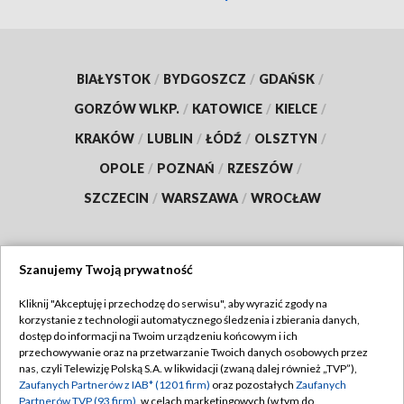
BIAŁYSTOK
/
BYDGOSZCZ
/
GDAŃSK
/
GORZÓW WLKP.
/
KATOWICE
/
KIELCE
/
KRAKÓW
/
LUBLIN
/
ŁÓDŹ
/
OLSZTYN
/
OPOLE
/
POZNAŃ
/
RZESZÓW
/
SZCZECIN
/
WARSZAWA
/
WROCŁAW
Szanujemy Twoją prywatność
Dołącz do nas:
Kliknij "Akceptuję i przechodzę do serwisu", aby wyrazić zgody na
korzystanie z technologii automatycznego śledzenia i zbierania danych,
TVP
dostęp do informacji na Twoim urządzeniu końcowym i ich
Abonament TVP
przechowywanie oraz na przetwarzanie Twoich danych osobowych przez
Regulamin TVP
nas, czyli Telewizję Polską S.A. w likwidacji (zwaną dalej również „TVP”),
Emisja w TVP
Polityka prywatności
Zaufanych Partnerów z IAB* (1201 firm)
oraz pozostałych
Zaufanych
Partnerów TVP (93 firm)
, w celach marketingowych (w tym do