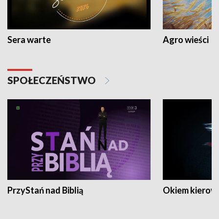
Sera warte
Agro wieści
SPOŁECZEŃSTWO
PrzyStań nad Biblią
Okiem kierow