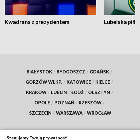
Kwadrans z prezydentem
Lubelska piłk
BIAŁYSTOK
/
BYDGOSZCZ
/
GDAŃSK
/
GORZÓW WLKP.
/
KATOWICE
/
KIELCE
/
KRAKÓW
/
LUBLIN
/
ŁÓDŹ
/
OLSZTYN
/
OPOLE
/
POZNAŃ
/
RZESZÓW
/
SZCZECIN
/
WARSZAWA
/
WROCŁAW
Szanujemy Twoją prywatność