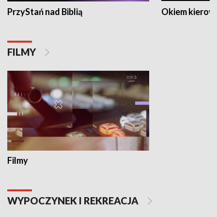
PrzyStań nad Biblią
Okiem kierow
FILMY
Filmy
WYPOCZYNEK I REKREACJA