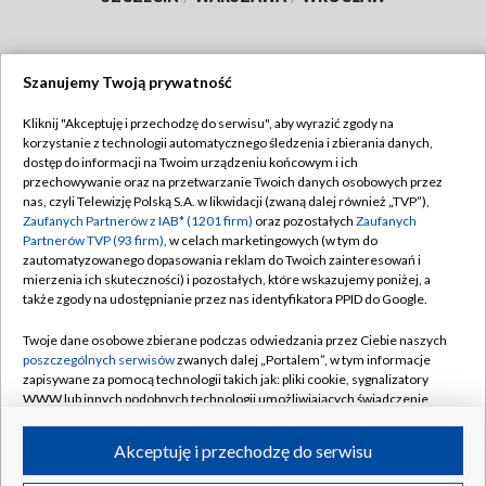
Szanujemy Twoją prywatność
Dołącz do nas:
Kliknij "Akceptuję i przechodzę do serwisu", aby wyrazić zgody na
korzystanie z technologii automatycznego śledzenia i zbierania danych,
TVP
dostęp do informacji na Twoim urządzeniu końcowym i ich
Abonament TVP
przechowywanie oraz na przetwarzanie Twoich danych osobowych przez
Regulamin TVP
nas, czyli Telewizję Polską S.A. w likwidacji (zwaną dalej również „TVP”),
Emisja w TVP
Polityka prywatności
Zaufanych Partnerów z IAB* (1201 firm)
oraz pozostałych
Zaufanych
Partnerów TVP (93 firm)
, w celach marketingowych (w tym do
Centrum informacji TVP
Moje zgody
zautomatyzowanego dopasowania reklam do Twoich zainteresowań i
mierzenia ich skuteczności) i pozostałych, które wskazujemy poniżej, a
Naziemna Telewizja Cyfrowa
Pomoc
także zgody na udostępnianie przez nas identyfikatora PPID do Google.
Sklep TVP
Biuro reklamy
Twoje dane osobowe zbierane podczas odwiedzania przez Ciebie naszych
Rada Programowa
Kontakt
poszczególnych serwisów
zwanych dalej „Portalem”, w tym informacje
zapisywane za pomocą technologii takich jak: pliki cookie, sygnalizatory
System NOS
WWW lub innych podobnych technologii umożliwiających świadczenie
dopasowanych i bezpiecznych usług, personalizację treści oraz reklam,
Informacje o nadawcy
Kanały
udostępnianie funkcji mediów społecznościowych oraz analizowanie
Akceptuję i przechodzę do serwisu
ruchu w Internecie.
Program dla prasy
©2026 Telewizja Polska S.A. w likwidacji