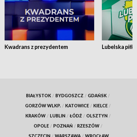
Kwadrans z prezydentem
Lubelska piłk
BIAŁYSTOK
/
BYDGOSZCZ
/
GDAŃSK
/
GORZÓW WLKP.
/
KATOWICE
/
KIELCE
/
KRAKÓW
/
LUBLIN
/
ŁÓDŹ
/
OLSZTYN
/
OPOLE
/
POZNAŃ
/
RZESZÓW
/
SZCZECIN
/
WARSZAWA
/
WROCŁAW