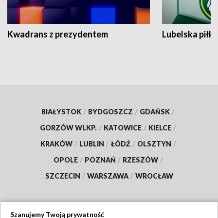
Kwadrans z prezydentem
Lubelska piłk
BIAŁYSTOK
/
BYDGOSZCZ
/
GDAŃSK
/
GORZÓW WLKP.
/
KATOWICE
/
KIELCE
/
KRAKÓW
/
LUBLIN
/
ŁÓDŹ
/
OLSZTYN
/
OPOLE
/
POZNAŃ
/
RZESZÓW
/
SZCZECIN
/
WARSZAWA
/
WROCŁAW
Szanujemy Twoją prywatność