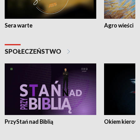
Sera warte
Agro wieści
SPOŁECZEŃSTWO
PrzyStań nad Biblią
Okiem kierow