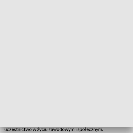
Aktywizacja osób z niepełnosprawnością
Blisko 279 milionów złotych - tyle PFRON przekaże
na aktywizację osób z niepełnosprawnością i
niwelowanie barier architektonicznych w 2019
roku. Jak dobrze wydać te pieniądze dyskutowano
podczas dzisiejszej konferencji „Włączeni-
działania instytucji zaufania publicznego na rzecz
osób z niepełnosprawnościami”.
Misją PFRON-u od blisko 30 lat jest tworzenie warunków
ułatwiających osobom z niepełnosprawnościami pełne
uczestnictwo w życiu zawodowym i społecznym.