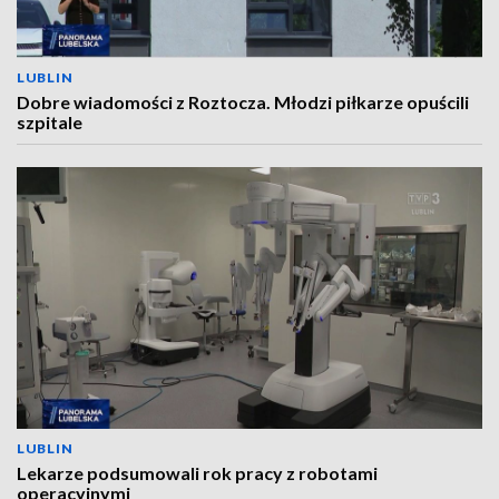
LUBLIN
Dobre wiadomości z Roztocza. Młodzi piłkarze opuścili
szpitale
LUBLIN
Lekarze podsumowali rok pracy z robotami
operacyjnymi