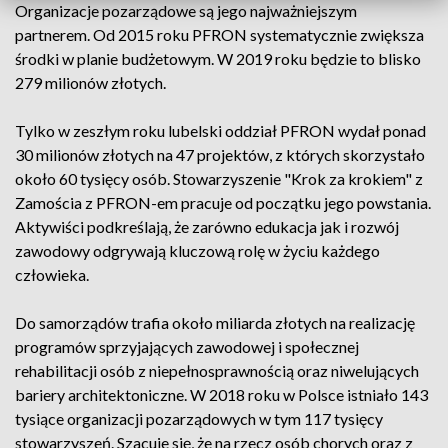
Organizacje pozarządowe są jego najważniejszym
partnerem. Od 2015 roku PFRON systematycznie zwiększa
środki w planie budżetowym. W 2019 roku będzie to blisko
279 milionów złotych.
Tylko w zeszłym roku lubelski oddział PFRON wydał ponad
30 milionów złotych na 47 projektów, z których skorzystało
około 60 tysięcy osób. Stowarzyszenie "Krok za krokiem" z
Zamościa z PFRON-em pracuje od początku jego powstania.
Aktywiści podkreślają, że zarówno edukacja jak i rozwój
zawodowy odgrywają kluczową rolę w życiu każdego
człowieka.
Do samorządów trafia około miliarda złotych na realizację
programów sprzyjających zawodowej i społecznej
rehabilitacji osób z niepełnosprawnością oraz niwelujących
bariery architektoniczne. W 2018 roku w Polsce istniało 143
tysiące organizacji pozarządowych w tym 117 tysięcy
stowarzyszeń. Szacuje się, że na rzecz osób chorych oraz z