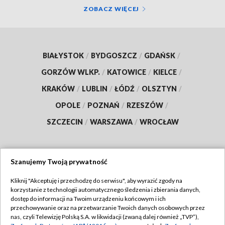
ZOBACZ WIĘCEJ
BIAŁYSTOK
/
BYDGOSZCZ
/
GDAŃSK
/
GORZÓW WLKP.
/
KATOWICE
/
KIELCE
/
KRAKÓW
/
LUBLIN
/
ŁÓDŹ
/
OLSZTYN
/
OPOLE
/
POZNAŃ
/
RZESZÓW
/
SZCZECIN
/
WARSZAWA
/
WROCŁAW
Szanujemy Twoją prywatność
Dołącz do nas:
Kliknij "Akceptuję i przechodzę do serwisu", aby wyrazić zgody na
korzystanie z technologii automatycznego śledzenia i zbierania danych,
TVP
dostęp do informacji na Twoim urządzeniu końcowym i ich
Abonament TVP
przechowywanie oraz na przetwarzanie Twoich danych osobowych przez
Regulamin TVP
nas, czyli Telewizję Polską S.A. w likwidacji (zwaną dalej również „TVP”),
Emisja w TVP