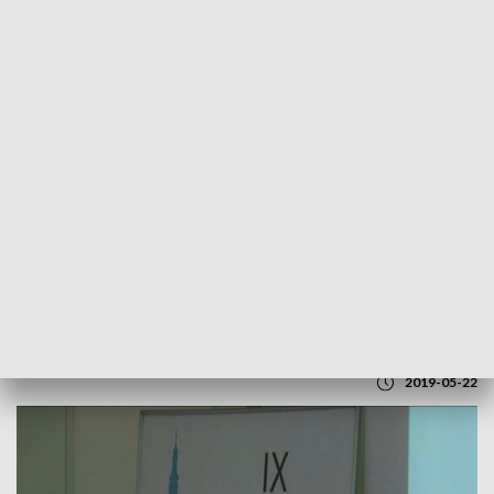
POWRÓT DO
LUBLIN
TVP REGIONY
Zamojski Festiwal Książki
2019-05-22