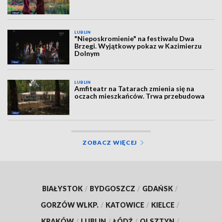
LUBLIN
"Nieposkromienie" na festiwalu Dwa
Brzegi. Wyjątkowy pokaz w Kazimierzu
Dolnym
LUBLIN
Amfiteatr na Tatarach zmienia się na
oczach mieszkańców. Trwa przebudowa
ZOBACZ WIĘCEJ
BIAŁYSTOK
/
BYDGOSZCZ
/
GDAŃSK
/
GORZÓW WLKP.
/
KATOWICE
/
KIELCE
/
KRAKÓW
/
LUBLIN
/
ŁÓDŹ
/
OLSZTYN
/