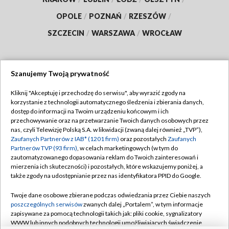
OPOLE
/
POZNAŃ
/
RZESZÓW
/
SZCZECIN
/
WARSZAWA
/
WROCŁAW
Szanujemy Twoją prywatność
Dołącz do nas:
Kliknij "Akceptuję i przechodzę do serwisu", aby wyrazić zgody na
korzystanie z technologii automatycznego śledzenia i zbierania danych,
TVP
dostęp do informacji na Twoim urządzeniu końcowym i ich
Abonament TVP
przechowywanie oraz na przetwarzanie Twoich danych osobowych przez
Regulamin TVP
nas, czyli Telewizję Polską S.A. w likwidacji (zwaną dalej również „TVP”),
Emisja w TVP
Polityka prywatności
Zaufanych Partnerów z IAB* (1201 firm)
oraz pozostałych
Zaufanych
Partnerów TVP (93 firm)
, w celach marketingowych (w tym do
Centrum informacji TVP
Moje zgody
zautomatyzowanego dopasowania reklam do Twoich zainteresowań i
mierzenia ich skuteczności) i pozostałych, które wskazujemy poniżej, a
Naziemna Telewizja Cyfrowa
Pomoc
także zgody na udostępnianie przez nas identyfikatora PPID do Google.
Sklep TVP
Biuro reklamy
Twoje dane osobowe zbierane podczas odwiedzania przez Ciebie naszych
Rada Programowa
Kontakt
poszczególnych serwisów
zwanych dalej „Portalem”, w tym informacje
zapisywane za pomocą technologii takich jak: pliki cookie, sygnalizatory
System NOS
WWW lub innych podobnych technologii umożliwiających świadczenie