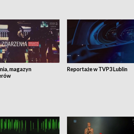
nia, magazyn
Reportaże w TVP3 Lublin
erów