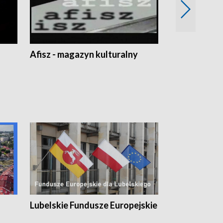
Afisz - magazyn kulturalny
Zobacz, co s
Lubelskie Fundusze Europejskie