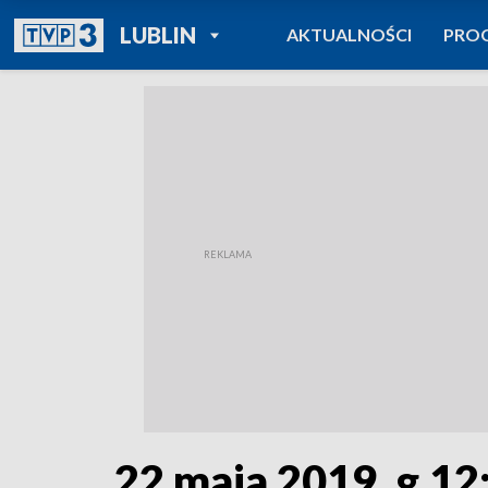
POWRÓT DO
LUBLIN
AKTUALNOŚCI
PRO
TVP REGIONY
22 maja 2019, g.12