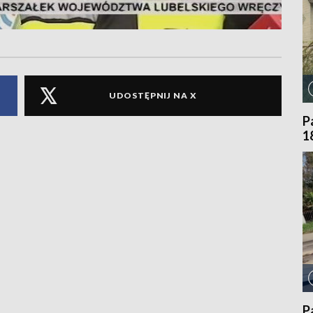
UDOSTĘPNIJ NA X
P
1
P