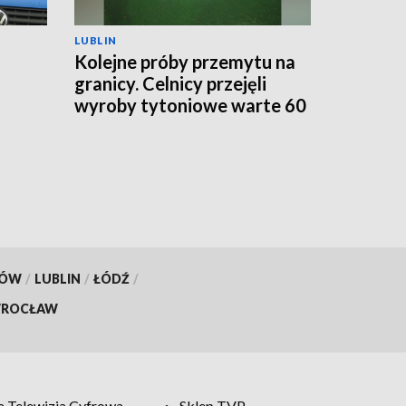
LUBLIN
Kolejne próby przemytu na
granicy. Celnicy przejęli
wyroby tytoniowe warte 60
go
tys. zł
KÓW
/
LUBLIN
/
ŁÓDŹ
/
ROCŁAW
 Telewizja Cyfrowa
Sklep TVP