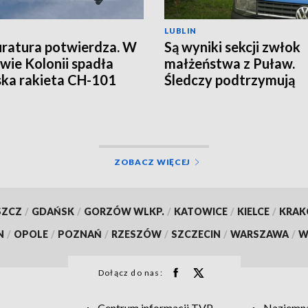
LUBLIN
ratura potwierdza. W
Są wyniki sekcji zwłok
wie Kolonii spadła
małżeństwa z Puław.
ska rakieta CH-101
Śledczy podtrzymują
hipotezę rozszerzone
samobójstwa
ZOBACZ WIĘCEJ
SZCZ
/
GDAŃSK
/
GORZÓW WLKP.
/
KATOWICE
/
KIELCE
/
KRA
N
/
OPOLE
/
POZNAŃ
/
RZESZÓW
/
SZCZECIN
/
WARSZAWA
/
W
Dołącz do nas:
Centrum informacji TVP
Naziemna