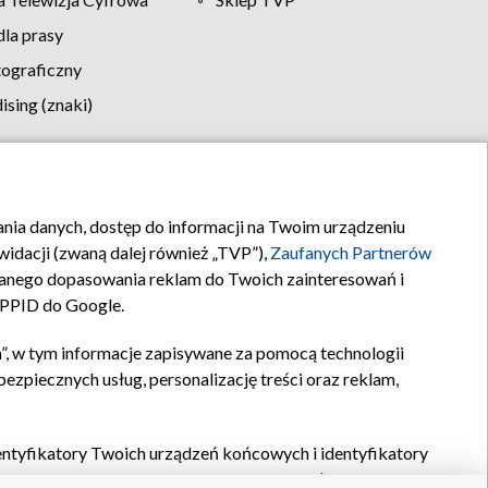
la prasy
tograficzny
sing (znaki)
klamy
Kontakt
rania danych, dostęp do informacji na Twoim urządzeniu
idacji (zwaną dalej również „TVP”),
Zaufanych Partnerów
anego dopasowania reklam do Twoich zainteresowań i
a PPID do Google.
”, w tym informacje zapisywane za pomocą technologii
zpiecznych usług, personalizację treści oraz reklam,
identyfikatory Twoich urządzeń końcowych i identyfikatory
P,
Zaufanych Partnerów z IAB
oraz pozostałych
Zaufanych