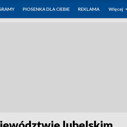
GRAMY
PIOSENKA DLA CIEBIE
REKLAMA
Więcej
jewództwie lubelskim