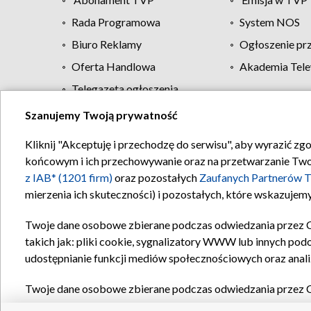
Rada Programowa
System NOS
Biuro Reklamy
Ogłoszenie pr
Oferta Handlowa
Akademia Tele
Telegazeta ogłoszenia
Szanujemy Twoją prywatność
Regulamin TVP
Kliknij "Akceptuję i przechodzę do serwisu", aby wyrazić zg
końcowym i ich przechowywanie oraz na przetwarzanie Twoich
z IAB* (1201 firm)
oraz pozostałych
Zaufanych Partnerów T
mierzenia ich skuteczności) i pozostałych, które wskazujemy
Twoje dane osobowe zbierane podczas odwiedzania przez 
takich jak: pliki cookie, sygnalizatory WWW lub innych pod
udostępnianie funkcji mediów społecznościowych oraz anali
Twoje dane osobowe zbierane podczas odwiedzania przez 
plików cookie, informacje o Twoich wyszukiwaniach w serwi