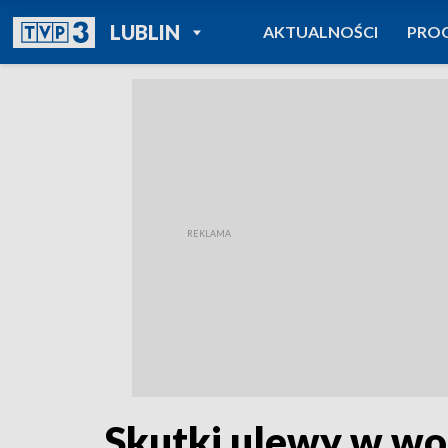
POWRÓT DO
LUBLIN
AKTUALNOŚCI
PRO
TVP REGIONY
Skutki ulewy w wo