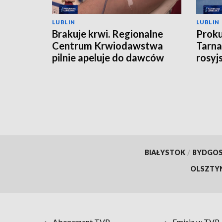
LUBLIN
LUBLIN
Brakuje krwi. Regionalne
Proku
Centrum Krwiodawstwa
Tarna
pilnie apeluje do dawców
rosyj
BIAŁYSTOK
/
BYDGO
OLSZTY
Abonament TVP
Emisja w TVP