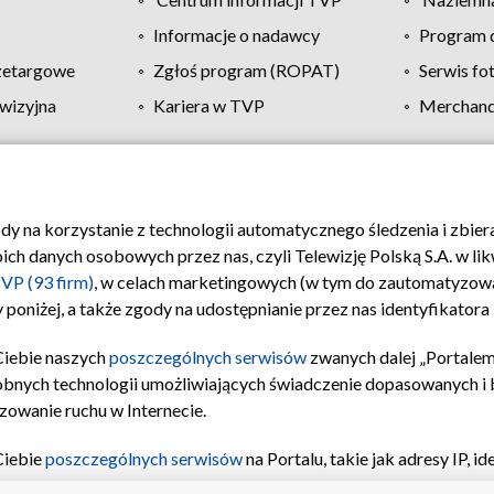
Informacje o nadawcy
Program d
zetargowe
Zgłoś program (ROPAT)
Serwis fo
wizyjna
Kariera w TVP
Merchandi
Polityka prywatności
Moje zgody
Pomoc
Biuro re
ody na korzystanie z technologii automatycznego śledzenia i zbie
 danych osobowych przez nas, czyli Telewizję Polską S.A. w likw
VP (93 firm)
, w celach marketingowych (w tym do zautomatyzow
 poniżej, a także zgody na udostępnianie przez nas identyfikator
Ciebie naszych
poszczególnych serwisów
zwanych dalej „Portalem
obnych technologii umożliwiających świadczenie dopasowanych i be
zowanie ruchu w Internecie.
Ciebie
poszczególnych serwisów
na Portalu, takie jak adresy IP, 
sach Portalu czy historia odwiedzin będą przetwarzane przez TV