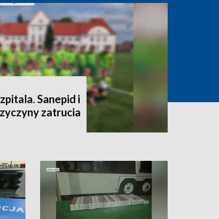
szpitala. Sanepid i
rzyczyny zatrucia