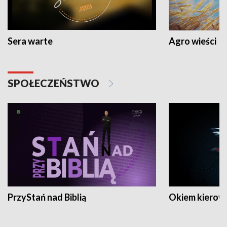
Sera warte
Agro wieści
SPOŁECZEŃSTWO
PrzyStań nad Biblią
Okiem kierow