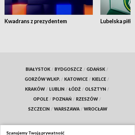
Kwadrans z prezydentem
Lubelska piłk
BIAŁYSTOK
/
BYDGOSZCZ
/
GDAŃSK
/
GORZÓW WLKP.
/
KATOWICE
/
KIELCE
/
KRAKÓW
/
LUBLIN
/
ŁÓDŹ
/
OLSZTYN
/
OPOLE
/
POZNAŃ
/
RZESZÓW
/
SZCZECIN
/
WARSZAWA
/
WROCŁAW
Szanujemy Twoją prywatność