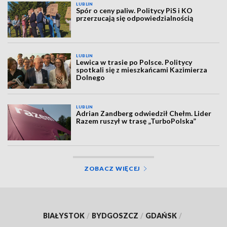
LUBLIN
Spór o ceny paliw. Politycy PiS i KO
przerzucają się odpowiedzialnością
LUBLIN
Lewica w trasie po Polsce. Politycy
spotkali się z mieszkańcami Kazimierza
Dolnego
LUBLIN
Adrian Zandberg odwiedził Chełm. Lider
Razem ruszył w trasę „TurboPolska”
ZOBACZ WIĘCEJ
BIAŁYSTOK
/
BYDGOSZCZ
/
GDAŃSK
/