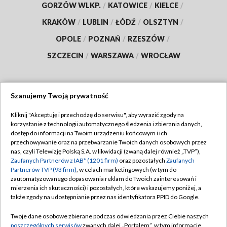
GORZÓW WLKP.
/
KATOWICE
/
KIELCE
/
KRAKÓW
/
LUBLIN
/
ŁÓDŹ
/
OLSZTYN
/
OPOLE
/
POZNAŃ
/
RZESZÓW
/
SZCZECIN
/
WARSZAWA
/
WROCŁAW
Szanujemy Twoją prywatność
Dołącz do nas:
Kliknij "Akceptuję i przechodzę do serwisu", aby wyrazić zgody na
korzystanie z technologii automatycznego śledzenia i zbierania danych,
TVP
dostęp do informacji na Twoim urządzeniu końcowym i ich
Abonament TVP
przechowywanie oraz na przetwarzanie Twoich danych osobowych przez
Regulamin TVP
nas, czyli Telewizję Polską S.A. w likwidacji (zwaną dalej również „TVP”),
Emisja w TVP
Polityka prywatności
Zaufanych Partnerów z IAB* (1201 firm)
oraz pozostałych
Zaufanych
Partnerów TVP (93 firm)
, w celach marketingowych (w tym do
Centrum informacji TVP
Moje zgody
zautomatyzowanego dopasowania reklam do Twoich zainteresowań i
mierzenia ich skuteczności) i pozostałych, które wskazujemy poniżej, a
Naziemna Telewizja Cyfrowa
Pomoc
także zgody na udostępnianie przez nas identyfikatora PPID do Google.
Sklep TVP
Biuro reklamy
Twoje dane osobowe zbierane podczas odwiedzania przez Ciebie naszych
Rada Programowa
Kontakt
poszczególnych serwisów
zwanych dalej „Portalem”, w tym informacje