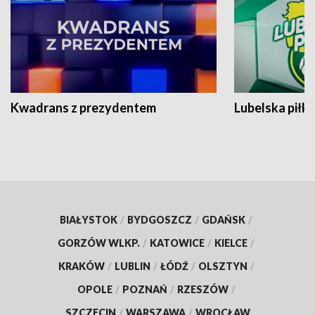
Kwadrans z prezydentem
Lubelska piłk
BIAŁYSTOK
/
BYDGOSZCZ
/
GDAŃSK
/
GORZÓW WLKP.
/
KATOWICE
/
KIELCE
/
KRAKÓW
/
LUBLIN
/
ŁÓDŹ
/
OLSZTYN
/
OPOLE
/
POZNAŃ
/
RZESZÓW
/
SZCZECIN
/
WARSZAWA
/
WROCŁAW