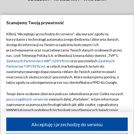
Szanujemy Twoją prywatność
Dołącz do nas:
Kliknij "Akceptuję i przechodzę do serwisu", aby wyrazić zgody na
korzystanie z technologii automatycznego śledzenia i zbierania danych,
TVP
dostęp do informacji na Twoim urządzeniu końcowym i ich
Abonament TVP
przechowywanie oraz na przetwarzanie Twoich danych osobowych przez
Regulamin TVP
nas, czyli Telewizję Polską S.A. w likwidacji (zwaną dalej również „TVP”),
Emisja w TVP
Polityka prywatności
Zaufanych Partnerów z IAB* (1201 firm)
oraz pozostałych
Zaufanych
Partnerów TVP (93 firm)
, w celach marketingowych (w tym do
Centrum informacji TVP
Moje zgody
zautomatyzowanego dopasowania reklam do Twoich zainteresowań i
mierzenia ich skuteczności) i pozostałych, które wskazujemy poniżej, a
Naziemna Telewizja Cyfrowa
Pomoc
także zgody na udostępnianie przez nas identyfikatora PPID do Google.
Sklep TVP
Biuro reklamy
Twoje dane osobowe zbierane podczas odwiedzania przez Ciebie naszych
Rada Programowa
Kontakt
poszczególnych serwisów
zwanych dalej „Portalem”, w tym informacje
zapisywane za pomocą technologii takich jak: pliki cookie, sygnalizatory
System NOS
WWW lub innych podobnych technologii umożliwiających świadczenie
dopasowanych i bezpiecznych usług, personalizację treści oraz reklam,
Informacje o nadawcy
Kanały
udostępnianie funkcji mediów społecznościowych oraz analizowanie
Akceptuję i przechodzę do serwisu
ruchu w Internecie.
Program dla prasy
©2026 Telewizja Polska S.A. w likwidacji