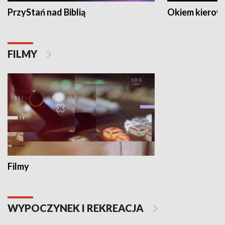
PrzyStań nad Biblią
Okiem kierow
FILMY
Filmy
WYPOCZYNEK I REKREACJA