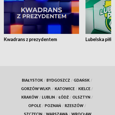
Kwadrans z prezydentem
Lubelska piłk
BIAŁYSTOK
/
BYDGOSZCZ
/
GDAŃSK
/
GORZÓW WLKP.
/
KATOWICE
/
KIELCE
/
KRAKÓW
/
LUBLIN
/
ŁÓDŹ
/
OLSZTYN
/
OPOLE
/
POZNAŃ
/
RZESZÓW
/
SZCZECIN
/
WARSZAWA
/
WROCŁAW