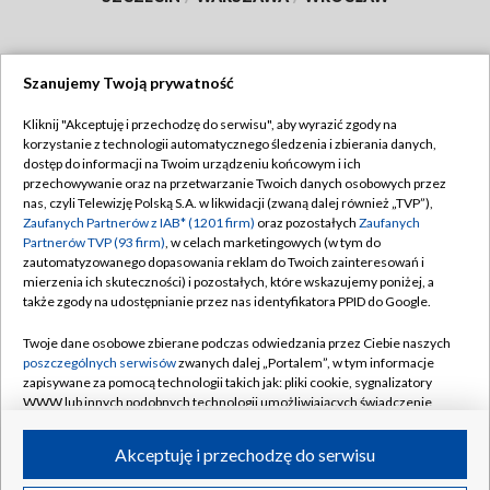
Szanujemy Twoją prywatność
Dołącz do nas:
Kliknij "Akceptuję i przechodzę do serwisu", aby wyrazić zgody na
korzystanie z technologii automatycznego śledzenia i zbierania danych,
TVP
dostęp do informacji na Twoim urządzeniu końcowym i ich
Abonament TVP
przechowywanie oraz na przetwarzanie Twoich danych osobowych przez
Regulamin TVP
nas, czyli Telewizję Polską S.A. w likwidacji (zwaną dalej również „TVP”),
Emisja w TVP
Polityka prywatności
Zaufanych Partnerów z IAB* (1201 firm)
oraz pozostałych
Zaufanych
Partnerów TVP (93 firm)
, w celach marketingowych (w tym do
Centrum informacji TVP
Moje zgody
zautomatyzowanego dopasowania reklam do Twoich zainteresowań i
mierzenia ich skuteczności) i pozostałych, które wskazujemy poniżej, a
Naziemna Telewizja Cyfrowa
Pomoc
także zgody na udostępnianie przez nas identyfikatora PPID do Google.
Sklep TVP
Biuro reklamy
Twoje dane osobowe zbierane podczas odwiedzania przez Ciebie naszych
Rada Programowa
Kontakt
poszczególnych serwisów
zwanych dalej „Portalem”, w tym informacje
zapisywane za pomocą technologii takich jak: pliki cookie, sygnalizatory
System NOS
WWW lub innych podobnych technologii umożliwiających świadczenie
dopasowanych i bezpiecznych usług, personalizację treści oraz reklam,
Informacje o nadawcy
Kanały
udostępnianie funkcji mediów społecznościowych oraz analizowanie
Akceptuję i przechodzę do serwisu
ruchu w Internecie.
Program dla prasy
©2026 Telewizja Polska S.A. w likwidacji