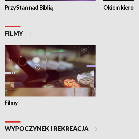
PrzyStań nad Biblią
Okiem kierow
FILMY
Filmy
WYPOCZYNEK I REKREACJA