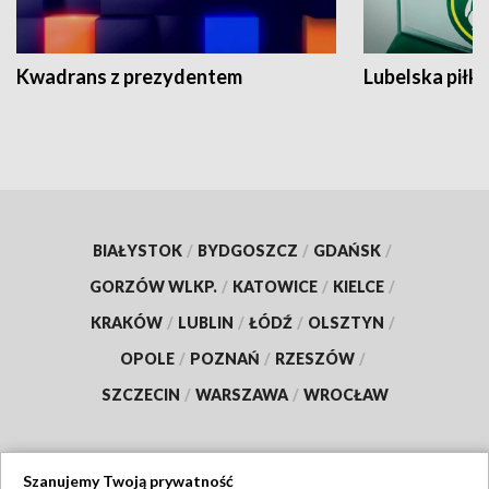
Kwadrans z prezydentem
Lubelska piłk
BIAŁYSTOK
/
BYDGOSZCZ
/
GDAŃSK
/
GORZÓW WLKP.
/
KATOWICE
/
KIELCE
/
KRAKÓW
/
LUBLIN
/
ŁÓDŹ
/
OLSZTYN
/
OPOLE
/
POZNAŃ
/
RZESZÓW
/
SZCZECIN
/
WARSZAWA
/
WROCŁAW
Szanujemy Twoją prywatność