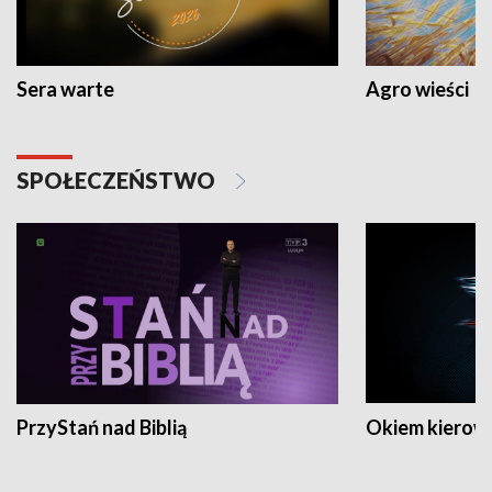
Sera warte
Agro wieści
SPOŁECZEŃSTWO
PrzyStań nad Biblią
Okiem kierow