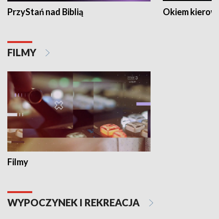
PrzyStań nad Biblią
Okiem kierow
FILMY
Filmy
WYPOCZYNEK I REKREACJA