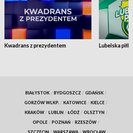
Kwadrans z prezydentem
Lubelska piłk
BIAŁYSTOK
/
BYDGOSZCZ
/
GDAŃSK
/
GORZÓW WLKP.
/
KATOWICE
/
KIELCE
/
KRAKÓW
/
LUBLIN
/
ŁÓDŹ
/
OLSZTYN
/
OPOLE
/
POZNAŃ
/
RZESZÓW
/
SZCZECIN
/
WARSZAWA
/
WROCŁAW