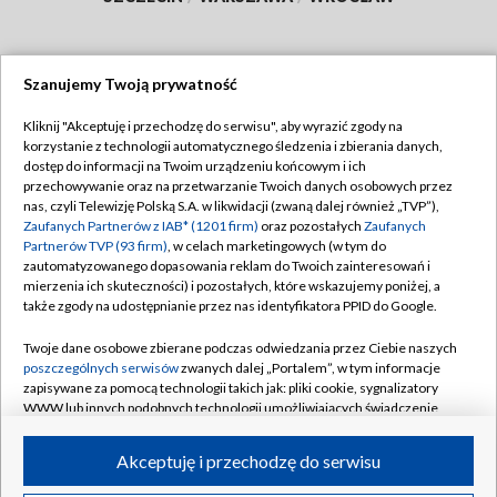
Szanujemy Twoją prywatność
Dołącz do nas:
Kliknij "Akceptuję i przechodzę do serwisu", aby wyrazić zgody na
korzystanie z technologii automatycznego śledzenia i zbierania danych,
TVP
dostęp do informacji na Twoim urządzeniu końcowym i ich
Abonament TVP
przechowywanie oraz na przetwarzanie Twoich danych osobowych przez
Regulamin TVP
nas, czyli Telewizję Polską S.A. w likwidacji (zwaną dalej również „TVP”),
Emisja w TVP
Polityka prywatności
Zaufanych Partnerów z IAB* (1201 firm)
oraz pozostałych
Zaufanych
Partnerów TVP (93 firm)
, w celach marketingowych (w tym do
Centrum informacji TVP
Moje zgody
zautomatyzowanego dopasowania reklam do Twoich zainteresowań i
mierzenia ich skuteczności) i pozostałych, które wskazujemy poniżej, a
Naziemna Telewizja Cyfrowa
Pomoc
także zgody na udostępnianie przez nas identyfikatora PPID do Google.
Sklep TVP
Biuro reklamy
Twoje dane osobowe zbierane podczas odwiedzania przez Ciebie naszych
Rada Programowa
Kontakt
poszczególnych serwisów
zwanych dalej „Portalem”, w tym informacje
zapisywane za pomocą technologii takich jak: pliki cookie, sygnalizatory
System NOS
WWW lub innych podobnych technologii umożliwiających świadczenie
dopasowanych i bezpiecznych usług, personalizację treści oraz reklam,
Informacje o nadawcy
Kanały
udostępnianie funkcji mediów społecznościowych oraz analizowanie
Akceptuję i przechodzę do serwisu
ruchu w Internecie.
Program dla prasy
©2026 Telewizja Polska S.A. w likwidacji