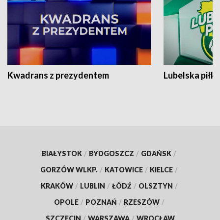
Kwadrans z prezydentem
Lubelska piłk
BIAŁYSTOK
/
BYDGOSZCZ
/
GDAŃSK
/
GORZÓW WLKP.
/
KATOWICE
/
KIELCE
/
KRAKÓW
/
LUBLIN
/
ŁÓDŹ
/
OLSZTYN
/
OPOLE
/
POZNAŃ
/
RZESZÓW
/
SZCZECIN
/
WARSZAWA
/
WROCŁAW