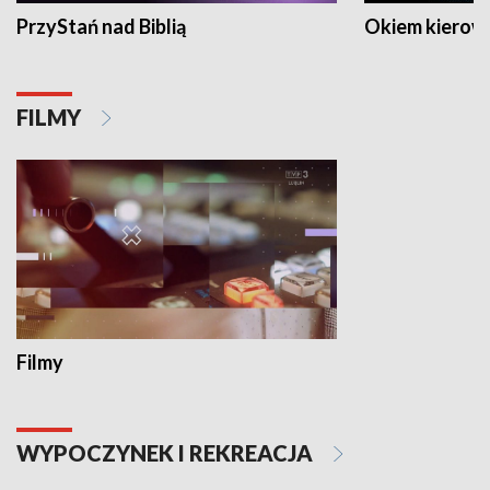
PrzyStań nad Biblią
Okiem kierow
FILMY
Filmy
WYPOCZYNEK I REKREACJA