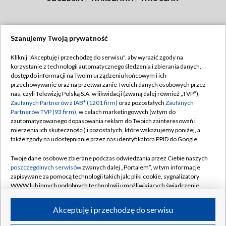
Szanujemy Twoją prywatność
Dołącz do nas:
Kliknij "Akceptuję i przechodzę do serwisu", aby wyrazić zgody na
korzystanie z technologii automatycznego śledzenia i zbierania danych,
TVP
dostęp do informacji na Twoim urządzeniu końcowym i ich
Abonament TVP
przechowywanie oraz na przetwarzanie Twoich danych osobowych przez
Regulamin TVP
nas, czyli Telewizję Polską S.A. w likwidacji (zwaną dalej również „TVP”),
Emisja w TVP
Polityka prywatności
Zaufanych Partnerów z IAB* (1201 firm)
oraz pozostałych
Zaufanych
Partnerów TVP (93 firm)
, w celach marketingowych (w tym do
Centrum informacji TVP
Moje zgody
zautomatyzowanego dopasowania reklam do Twoich zainteresowań i
mierzenia ich skuteczności) i pozostałych, które wskazujemy poniżej, a
Naziemna Telewizja Cyfrowa
Pomoc
także zgody na udostępnianie przez nas identyfikatora PPID do Google.
Sklep TVP
Biuro reklamy
Twoje dane osobowe zbierane podczas odwiedzania przez Ciebie naszych
Rada Programowa
Kontakt
poszczególnych serwisów
zwanych dalej „Portalem”, w tym informacje
zapisywane za pomocą technologii takich jak: pliki cookie, sygnalizatory
System NOS
WWW lub innych podobnych technologii umożliwiających świadczenie
dopasowanych i bezpiecznych usług, personalizację treści oraz reklam,
Informacje o nadawcy
Kanały
udostępnianie funkcji mediów społecznościowych oraz analizowanie
Akceptuję i przechodzę do serwisu
ruchu w Internecie.
Program dla prasy
©2026 Telewizja Polska S.A. w likwidacji