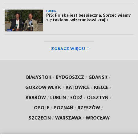
LUBLIN
PiS: Polska jest bezpieczna. Sprzeciwiamy
się takiemu wizerunkowi kraju
ZOBACZ WIĘCEJ
BIAŁYSTOK
/
BYDGOSZCZ
/
GDAŃSK
/
GORZÓW WLKP.
/
KATOWICE
/
KIELCE
/
KRAKÓW
/
LUBLIN
/
ŁÓDŹ
/
OLSZTYN
/
OPOLE
/
POZNAŃ
/
RZESZÓW
/
SZCZECIN
/
WARSZAWA
/
WROCŁAW