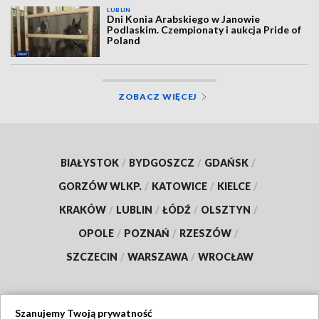
LUBLIN
Dni Konia Arabskiego w Janowie
Podlaskim. Czempionaty i aukcja Pride of
Poland
ZOBACZ WIĘCEJ
BIAŁYSTOK
/
BYDGOSZCZ
/
GDAŃSK
/
GORZÓW WLKP.
/
KATOWICE
/
KIELCE
/
KRAKÓW
/
LUBLIN
/
ŁÓDŹ
/
OLSZTYN
/
OPOLE
/
POZNAŃ
/
RZESZÓW
/
SZCZECIN
/
WARSZAWA
/
WROCŁAW
Szanujemy Twoją prywatność